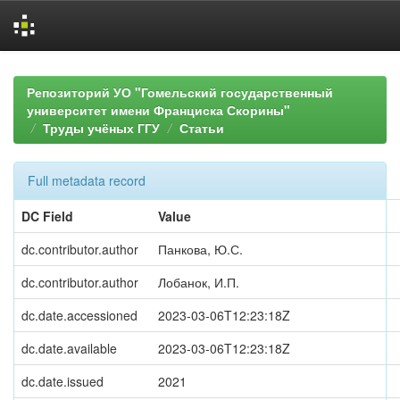
Skip
navigation
Репозиторий УО "Гомельский государственный
университет имени Франциска Скорины"
Труды учёных ГГУ
Статьи
Full metadata record
DC Field
Value
dc.contributor.author
Панкова, Ю.С.
dc.contributor.author
Лобанок, И.П.
dc.date.accessioned
2023-03-06T12:23:18Z
dc.date.available
2023-03-06T12:23:18Z
dc.date.issued
2021