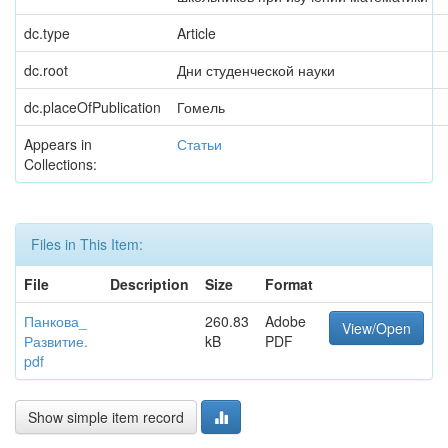
dc.type
Article
dc.root
Дни студенческой науки
dc.placeOfPublication
Гомель
Appears in
Статьи
Collections:
Files in This Item:
File
Description
Size
Format
Панкова_
260.83
Adobe
View/Open
Развитие.
kB
PDF
pdf
Show simple item record