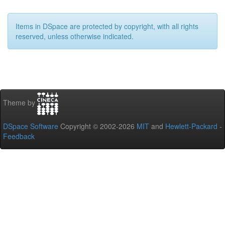
Items in DSpace are protected by copyright, with all rights
reserved, unless otherwise indicated.
Theme by
DSpace Software
Copyright © 2002-2026
MIT
and
Hewlett-Packard
-
Feedback