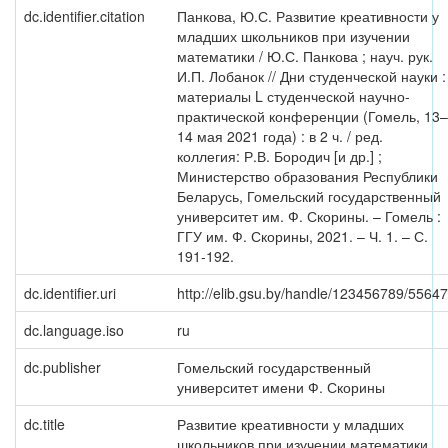
dc.identifier.citation
Панкова, Ю.С. Развитие креативности у
младших школьников при изучении
математики / Ю.С. Панкова ; науч. рук.
И.П. Лобанок // Дни студенческой науки :
материалы L студенческой научно-
практической конференции (Гомель, 13–
14 мая 2021 года) : в 2 ч. / ред.
коллегия: Р.В. Бородич [и др.] ;
Министерство образования Республики
Беларусь, Гомельский государственный
университет им. Ф. Скорины. – Гомель :
ГГУ им. Ф. Скорины, 2021. – Ч. 1. – С.
191-192.
dc.identifier.uri
http://elib.gsu.by/handle/123456789/55647
dc.language.iso
ru
dc.publisher
Гомельский государственный
университет имени Ф. Скорины
dc.title
Развитие креативности у младших
школьников при изучении математики