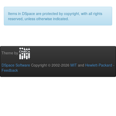
Items in DSpace are protected by copyright, with all rights
reserved, unless otherwise indicated.
Theme by
DSpace Software
Copyright © 2002-2026
MIT
and
Hewlett-Packard
-
Feedback