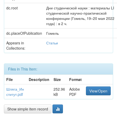
dc.root
Дни студенческой науки : материалы LI
студенческой научно-практической
конференции (Гомель, 19–20 мая 2022
года) : в 2 ч.
dc.placeOfPublication
Гомель
Appears in
Статьи
Collections:
Files in This Item:
File
Description
Size
Format
Шляга_Ин
252.96
Adobe
View/Open
ститут.pdf
kB
PDF
Show simple item record