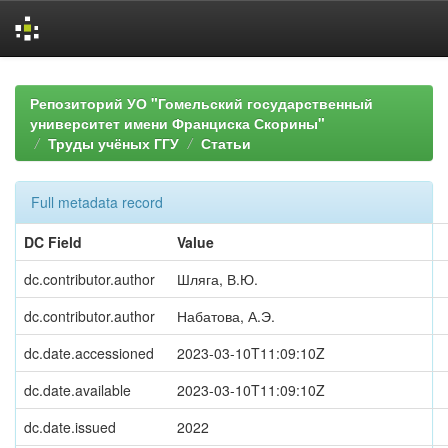
Skip
navigation
Репозиторий УО "Гомельский государственный
университет имени Франциска Скорины"
Труды учёных ГГУ
Статьи
Full metadata record
DC Field
Value
dc.contributor.author
Шляга, В.Ю.
dc.contributor.author
Набатова, А.Э.
dc.date.accessioned
2023-03-10T11:09:10Z
dc.date.available
2023-03-10T11:09:10Z
dc.date.issued
2022