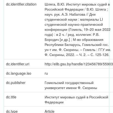
dc.identifier.citation
Шляга, В.Ю. Институт мировых судей в
Российской Федерации / В.Ю. Шляга ;
науч. рук. А.Э. Набатова // Дни
студенческой науки : материалы LI
студенческой научно-практической
конференции (Гомель, 19–20 мая 2022
года) : в 2 ч. / ред. коллегия: Р.В.
Бородич [и др.] ; М-во образования
Республики Беларусь, Гомельский гос.
ун-т им. Ф. Скорины. – Гомель : ГГУ им.
Ф. Скорины, 2022. – Ч. 2. – С. 125-126.
dc.identifier.uri
http://elib.gsu.by/handle/123456789/55903
dc.language.iso
ru
dc.publisher
Гомельский государственный
университет имени Ф. Скорины
dc.title
Институт мировых судей в Российской
Федерации
dc.type
Article