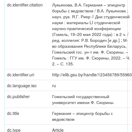
dc.identifier.citation
Лукьянова, В.А. Германия – эпицентр
борьбы с ведовством / В.А. Лукьянова ;
науч. рук. Я.Г. Риер // Дни студенческой
науки : материалы LI студенческой
научно-практической конференции
(Гомель, 19–20 мая 2022 года) : в 2 ч. /
ред. коллегия: Р.В. Бородич [и др.] ; М-
во образования Республики Беларусь,
Гомельский гос. ун-т им. Ф. Скорины. –
Гомель : ГГУ им. Ф. Скорины, 2022. – Ч.
2. – С. 135.
dc.identifier.uri
http://elib.gsu.by/handle/123456789/55960
dc.language.iso
ru
dc.publisher
Гомельский государственный
университет имени Ф. Скорины
dc.title
Германия – эпицентр борьбы с
ведовством
dc.type
Article