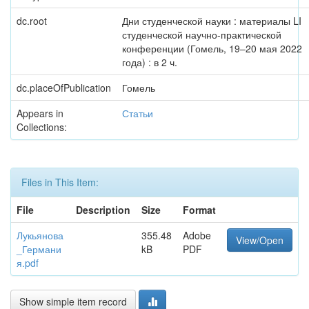
dc.root
Дни студенческой науки : материалы LI
студенческой научно-практической
конференции (Гомель, 19–20 мая 2022
года) : в 2 ч.
dc.placeOfPublication
Гомель
Appears in
Статьи
Collections:
Files in This Item:
File
Description
Size
Format
Лукьянова
355.48
Adobe
View/Open
_Германи
kB
PDF
я.pdf
Show simple item record