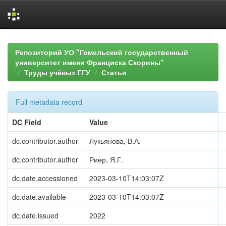
Skip
navigation
Репозиторий УО "Гомельский государственный
университет имени Франциска Скорины"
Труды учёных ГГУ
Статьи
Full metadata record
DC Field
Value
dc.contributor.author
Лукьянова, В.А.
dc.contributor.author
Риер, Я.Г.
dc.date.accessioned
2023-03-10T14:03:07Z
dc.date.available
2023-03-10T14:03:07Z
dc.date.issued
2022