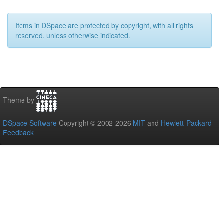
Items in DSpace are protected by copyright, with all rights
reserved, unless otherwise indicated.
Theme by
DSpace Software
Copyright © 2002-2026
MIT
and
Hewlett-Packard
-
Feedback