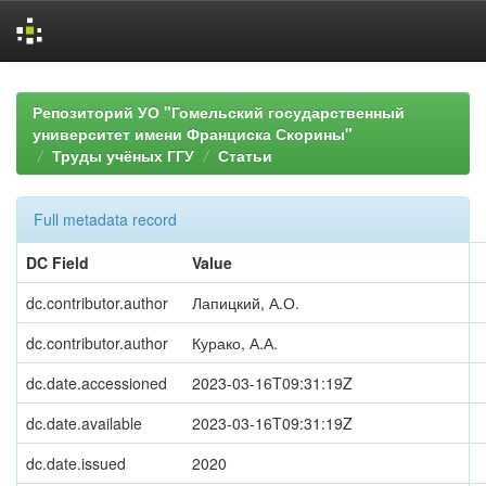
Skip
navigation
Репозиторий УО "Гомельский государственный
университет имени Франциска Скорины"
Труды учёных ГГУ
Статьи
Full metadata record
DC Field
Value
dc.contributor.author
Лапицкий, А.О.
dc.contributor.author
Курако, А.А.
dc.date.accessioned
2023-03-16T09:31:19Z
dc.date.available
2023-03-16T09:31:19Z
dc.date.issued
2020