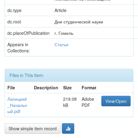
dc.type
Article
dc.root
Дни студенческой науки
dc.placeOfPublication
г. Гомель
Appears in
Статьи
Collections:
Files in This Item:
File
Description
Size
Format
Лапицкий
219.08
Adobe
View/Open
_Начальн
kB
PDF
ый.pdf
Show simple item record