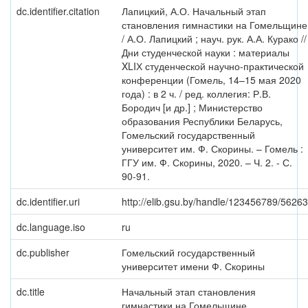
dc.identifier.citation
Лапицкий, А.О. Начальный этап
становления гимнастики на Гомельщине
/ А.О. Лапицкий ; науч. рук. А.А. Курако //
Дни студенческой науки : материалы
XLIХ студенческой научно-практической
конференции (Гомель, 14–15 мая 2020
года) : в 2 ч. / ред. коллегия: Р.В.
Бородич [и др.] ; Министерство
образования Республики Беларусь,
Гомельский государственный
университет им. Ф. Скорины. – Гомель :
ГГУ им. Ф. Скорины, 2020. – Ч. 2. - С.
90-91.
dc.identifier.uri
http://elib.gsu.by/handle/123456789/56263
dc.language.iso
ru
dc.publisher
Гомельский государственный
университет имени Ф. Скорины
dc.title
Начальный этап становления
гимнастики на Гомельщине