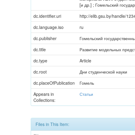
[и др.] ; Гомельский госуда
dc.identifier.uri
http://elib.gsu.by/handle/1
dc.language.iso
ru
dc.publisher
Гомельский государственн
dc.title
Развитие модельных предс
dc.type
Article
dc.root
Дни студенческой науки
dc.placeOfPublication
Гомель
Appears in
Статьи
Collections:
Files in This Item: