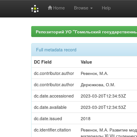
Home
Browse
Help
Skip
navigation
Репозиторий УО "Гомельский государственн
Full metadata record
DC Field
Value
dc.contributor.author
Ревенок, М.А.
dc.contributor.author
Дерюжкова, О.М.
dc.date.accessioned
2023-03-20T12:34:53Z
dc.date.available
2023-03-20T12:34:53Z
dc.date.issued
2018
dc.identifier.citation
Ревенок, М.А. Развитие мод
материалы XLVІІ студенческ