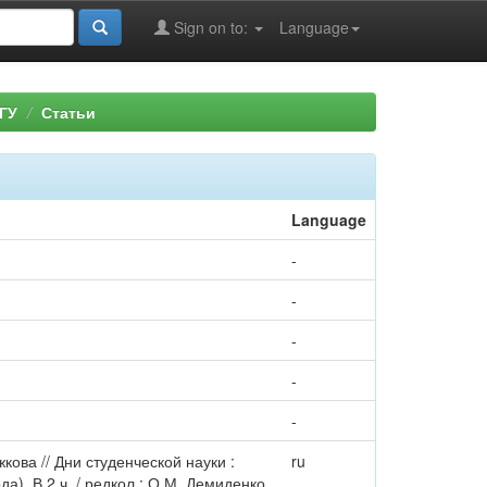
Sign on to:
Language
ГУ
Статьи
Language
-
-
-
-
-
кова // Дни студенческой науки :
ru
а). В 2 ч. / редкол.: О.М. Демиденко