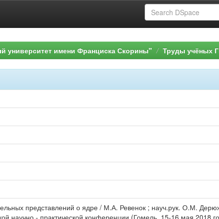
ый университет имени Франциска Скорины"
Труды учёных Г
ельных представлений о ядре / М.А. Ревенок ; науч.рук. О.М. Дерюж
ой научно - практической конференции (Гомель, 15-16 мая 2018 год