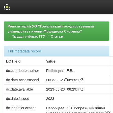
Skip
navigation
Репозиторий УО "Гомельский государственный
университет имени Франциска Скорины"
Труды учёных ГГУ
Статьи
Full metadata record
DC Field
Value
dc.contributor.author
Поборцева, Е.В.
dc.date.accessioned
2023-03-23T08:29:17Z
dc.date.available
2023-03-23T08:29:17Z
dc.date.issued
2023
dc.identifier.citation
Паборцава, К.В. Вобразы ніжэйшай
міфалогіі ў запісах фалькларыстаў XIX