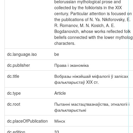
belorussian mythological prose and
collected by the folklorists in the XIX
century. Particular attention is focused on
the publications of N. Ya. Nikiforovsky, E.
R. Romanov, M. N. Kosich, A. E.
Bogdanovich, whose works reflected folk
beliefs connected with the lower mytholog
characters.
dc.language.iso
be
dc.publisher
Права і эканоміка
dc.title
Вобразы ніжэйшай міфалогіі ў запісах
фалькларыстаў XIX cт.
dc.type
Article
dc.root
Пытанні мастацтвазнаўства, этналогіі і
фалькларыстыкі
dc.placeOfPublication
Мінск
dc.edition
33