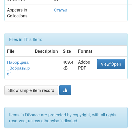
Appears in
Статьи
Collections:
Files in This Item:
File
Description
Size
Format
Паборцава
409.4
Adobe
View/Open
_Вобразы.p
kB
PDF
df
Show simple item record
Items in DSpace are protected by copyright, with all rights
reserved, unless otherwise indicated.