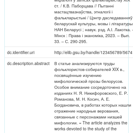
cт. / К.В. Паборцава // Пытанні
мастацтвазнаўства, этналогіі і
фалькларыстыкі / Цэнтр даследаванняў
беларускай культуры, мовы і літаратуры
НАН Беларусі ; навук. рэд. А.І. Лакотка. 
Мінск : Права і эканоміка, 2023. – Вып.
33. – С. 290-295.
dc.identifier.uri
http://elib.gsu.by/handle/123456789/5674
dc.description.abstract
В статье анализируются труды
фольклористов-собирателей XIX в.,
посвящённые изучению
мифологической прозы белорусов.
Особое внимание сосредоточено на
изданиях Н. Я. Никифоровского, Е. Р.
Романова, М. Н. Косич, А. Е.
Богдановича, в работах которых нашли
отражение народные верования,
связанные с персонажами низшей
мифологии. = The article analyzes the
works devoted to the study of the