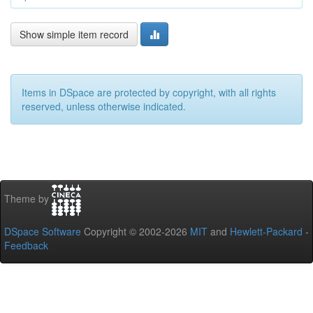
Show simple item record
Items in DSpace are protected by copyright, with all rights
reserved, unless otherwise indicated.
Theme by
DSpace Software
Copyright © 2002-2026
MIT
and
Hewlett-Packard
-
Feedback