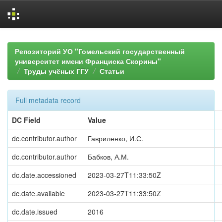
Skip
navigation
Репозиторий УО "Гомельский государственный
университет имени Франциска Скорины"
Труды учёных ГГУ
Статьи
Full metadata record
DC Field
Value
dc.contributor.author
Гавриленко, И.С.
dc.contributor.author
Бабков, А.М.
dc.date.accessioned
2023-03-27T11:33:50Z
dc.date.available
2023-03-27T11:33:50Z
dc.date.issued
2016