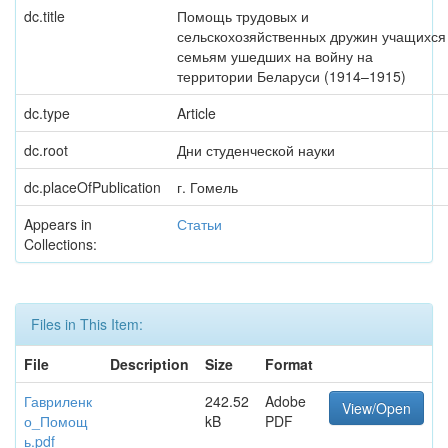
dc.title
Помощь трудовых и
сельскохозяйственных дружин учащихся
семьям ушедших на войну на
территории Беларуси (1914–1915)
dc.type
Article
dc.root
Дни студенческой науки
dc.placeOfPublication
г. Гомель
Appears in
Статьи
Collections:
Files in This Item:
File
Description
Size
Format
Гавриленк
242.52
Adobe
View/Open
о_Помощ
kB
PDF
ь.pdf