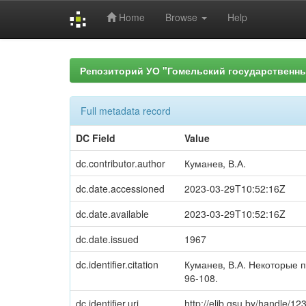
Home
Browse
Help
Skip
navigation
Репозиторий УО "Гомельский государственн
Full metadata record
DC Field
Value
dc.contributor.author
Куманев, В.А.
dc.date.accessioned
2023-03-29T10:52:16Z
dc.date.available
2023-03-29T10:52:16Z
dc.date.issued
1967
dc.identifier.citation
Куманев, В.А. Некоторые п
96-108.
dc.identifier.uri
http://elib.gsu.by/handle/