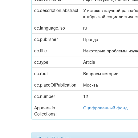
dc.description.abstract
У истоков научной разрабо
ктябрьской социалистичес
dc.language.iso
ru
dc.publisher
Правда
dc.title
Некоторые проблемы изуч
dc.type
Article
dc.root
Вопросы истории
dc.placeOfPublication
Москва
dc.number
12
Appears in
Оцифрованный фонд
Collections: