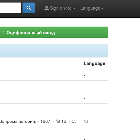
Sign on to:
Language
Оцифрованный фонд
Language
-
-
-
-
просы истории. - 1967. - № 12. - С.
ru
-