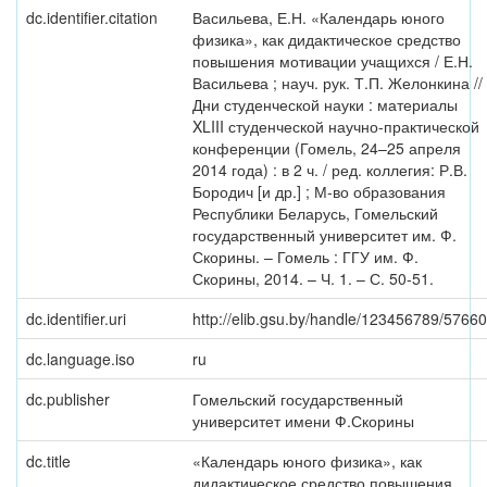
dc.identifier.citation
Васильева, Е.Н. «Календарь юного
физика», как дидактическое средство
повышения мотивации учащихся / Е.Н.
Васильева ; науч. рук. Т.П. Желонкина //
Дни студенческой науки : материалы
XLIII студенческой научно-практической
конференции (Гомель, 24–25 апреля
2014 года) : в 2 ч. / ред. коллегия: Р.В.
Бородич [и др.] ; М-во образования
Республики Беларусь, Гомельский
государственный университет им. Ф.
Скорины. – Гомель : ГГУ им. Ф.
Скорины, 2014. – Ч. 1. – С. 50-51.
dc.identifier.uri
http://elib.gsu.by/handle/123456789/57660
dc.language.iso
ru
dc.publisher
Гомельский государственный
университет имени Ф.Скорины
dc.title
«Календарь юного физика», как
дидактическое средство повышения