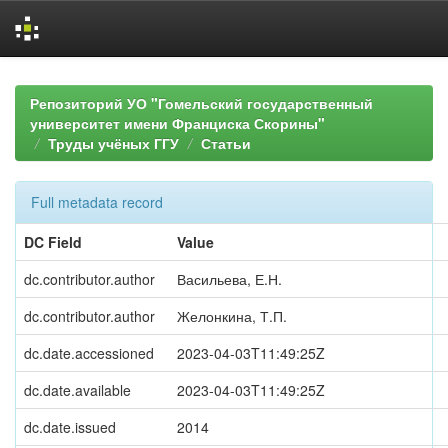
Skip
navigation
Репозиторий УО "Гомельский государственный
университет имени Франциска Скорины"
Труды учёных ГГУ
Статьи
Full metadata record
DC Field
Value
dc.contributor.author
Васильева, Е.Н.
dc.contributor.author
Желонкина, Т.П.
dc.date.accessioned
2023-04-03T11:49:25Z
dc.date.available
2023-04-03T11:49:25Z
dc.date.issued
2014