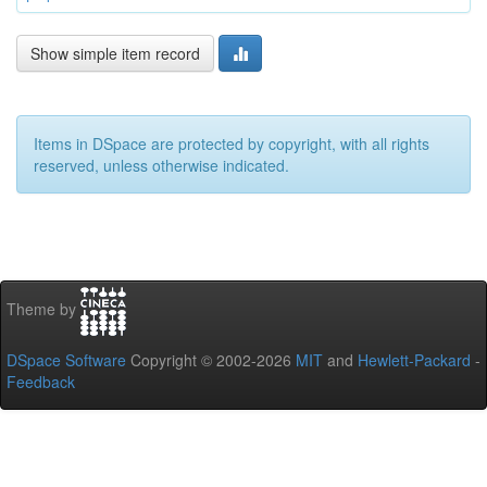
Show simple item record
Items in DSpace are protected by copyright, with all rights
reserved, unless otherwise indicated.
Theme by
DSpace Software
Copyright © 2002-2026
MIT
and
Hewlett-Packard
-
Feedback