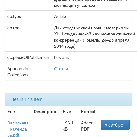
мотивации учащихся
dc.type
Article
dc.root
Дни студенческой науки : материалы
XLIII студенческой научно-практической
конференции (Гомель, 24–25 апреля
2014 года)
dc.placeOfPublication
Гомель
Appears in
Статьи
Collections:
Files in This Item:
File
Description
Size
Format
Васильева
196.11
Adobe
View/Open
_Календа
kB
PDF
рь.pdf