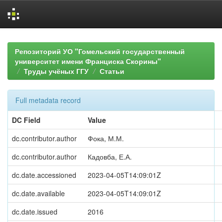
Skip
navigation
Репозиторий УО "Гомельский государственный
университет имени Франциска Скорины"
Труды учёных ГГУ
Статьи
Full metadata record
DC Field
Value
dc.contributor.author
Фока, М.М.
dc.contributor.author
Кадовба, Е.А.
dc.date.accessioned
2023-04-05T14:09:01Z
dc.date.available
2023-04-05T14:09:01Z
dc.date.issued
2016