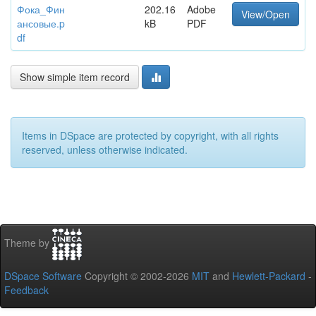
Фока_Фин
202.16
Adobe
View/Open
ансовые.p
kB
PDF
df
Show simple item record
Items in DSpace are protected by copyright, with all rights
reserved, unless otherwise indicated.
Theme by
DSpace Software
Copyright © 2002-2026
MIT
and
Hewlett-Packard
-
Feedback