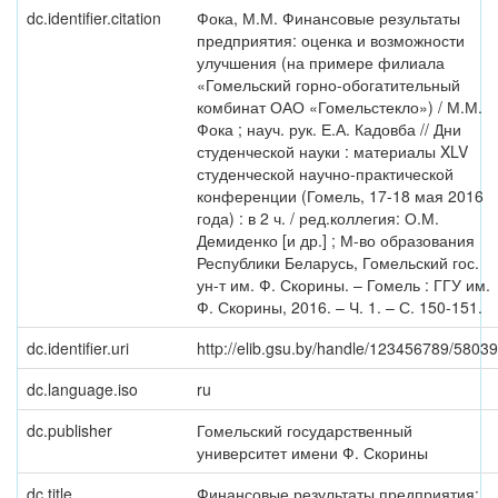
dc.identifier.citation
Фока, М.М. Финансовые результаты
предприятия: оценка и возможности
улучшения (на примере филиала
«Гомельский горно-обогатительный
комбинат ОАО «Гомельстекло») / М.М.
Фока ; науч. рук. Е.А. Кадовба // Дни
студенческой науки : материалы XLV
студенческой научно-практической
конференции (Гомель, 17-18 мая 2016
года) : в 2 ч. / ред.коллегия: О.М.
Демиденко [и др.] ; М-во образования
Республики Беларусь, Гомельский гос.
ун-т им. Ф. Скорины. – Гомель : ГГУ им.
Ф. Скорины, 2016. – Ч. 1. – С. 150-151.
dc.identifier.uri
http://elib.gsu.by/handle/123456789/58039
dc.language.iso
ru
dc.publisher
Гомельский государственный
университет имени Ф. Скорины
dc.title
Финансовые результаты предприятия: