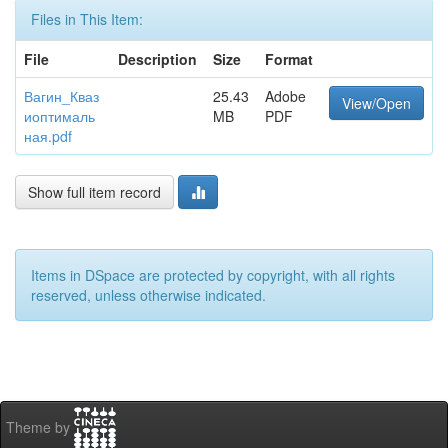
Files in This Item:
File
Description
Size
Format
Вагин_Кваз
25.43
Adobe
View/Open
иоптималь
MB
PDF
ная.pdf
Show full item record
Items in DSpace are protected by copyright, with all rights
reserved, unless otherwise indicated.
Theme by