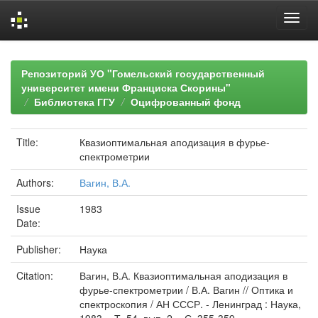
Skip
navigation
Репозиторий УО "Гомельский государственный
университет имени Франциска Скорины"
Библиотека ГГУ
Оцифрованный фонд
Title:
Квазиоптимальная аподизация в фурье-
спектрометрии
Authors:
Вагин, В.А.
Issue
1983
Date:
Publisher:
Наука
Citation:
Вагин, В.А. Квазиоптимальная аподизация в
фурье-спектрометрии / В.А. Вагин // Оптика и
спектроскопия / АН СССР. - Ленинград : Наука,