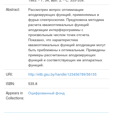
1983. - Т. 54, вып. 2. - С. 355-359.
Abstract:
Рассмотрен вопрос оптимизации
аподизирующих функций, применяемых в
фурье-спектроскопии. Предложена методика
расчета квазиоптимальных функций
аподизации интерферограммы с
произвольным числом точек отсчета.
Показано, что характеристика
квазиоптимальных функций аподизации могут
быть приближены к оптимальным. Приведены
примеры рассчитанных аподизирующих
функций и соответствующих им аппаратных
функций.
URI:
http://elib.gsu.by/handle/123456789/58155
ISBN:
535.8
Appears in
Оцифрованный фонд
Collections: