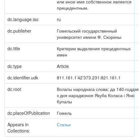
или иное имя собственное является
прецедентным.
dc.language.iso
ru
dc.publisher
Гомельский государственный
университет имени Ф. Скорины
dc.title
Критерии выделения прецедентных
имен
dc.type
Article
dc.identifier.udk
811.161.1’42’373.231:821.161.1
dc.root
Волаты народнага слова: да 140-годдзя
з дня нараджэння Якуба Коласа і Янкі
Купалы
dc.placeOfPublication
Гомель
Appears in
Статьи
Collections: