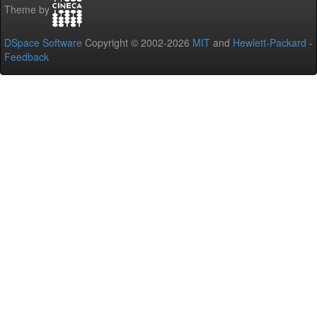
Theme by
DSpace Software
Copyright © 2002-2026
MIT
and
Hewlett-Packard
-
Feedback