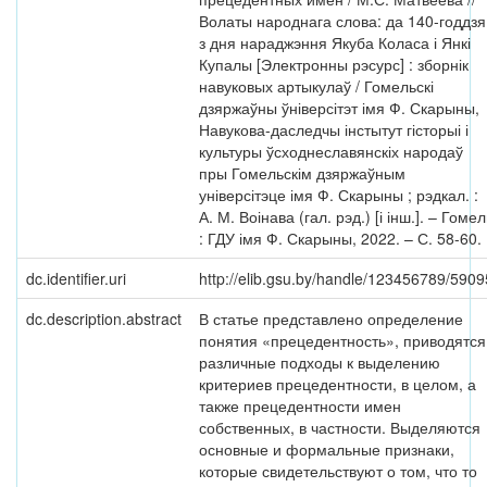
Волаты народнага слова: да 140-годдзя
з дня нараджэння Якуба Коласа і Янкі
Купалы [Электронны рэсурс] : зборнік
навуковых артыкулаў / Гомельскі
дзяржаўны ўніверсітэт імя Ф. Скарыны,
Навукова-даследчы інстытут гісторыі і
культуры ўсходнеславянскіх народаў
пры Гомельскім дзяржаўным
універсітэце імя Ф. Скарыны ; рэдкал. :
А. М. Воінава (гал. рэд.) [і інш.]. – Гомел
: ГДУ імя Ф. Скарыны, 2022. – С. 58-60.
dc.identifier.uri
http://elib.gsu.by/handle/123456789/5909
dc.description.abstract
В статье представлено определение
понятия «прецедентность», приводятся
различные подходы к выделению
критериев прецедентности, в целом, а
также прецедентности имен
собственных, в частности. Выделяются
основные и формальные признаки,
которые свидетельствуют о том, что то