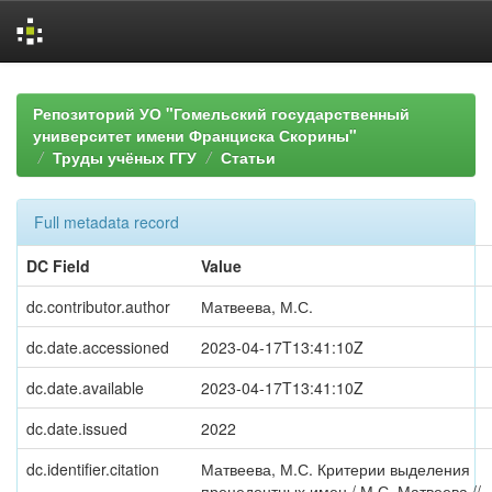
Skip
navigation
Репозиторий УО "Гомельский государственный
университет имени Франциска Скорины"
Труды учёных ГГУ
Статьи
Full metadata record
DC Field
Value
dc.contributor.author
Матвеева, М.С.
dc.date.accessioned
2023-04-17T13:41:10Z
dc.date.available
2023-04-17T13:41:10Z
dc.date.issued
2022
dc.identifier.citation
Матвеева, М.С. Критерии выделения
прецедентных имен / М.С. Матвеева //