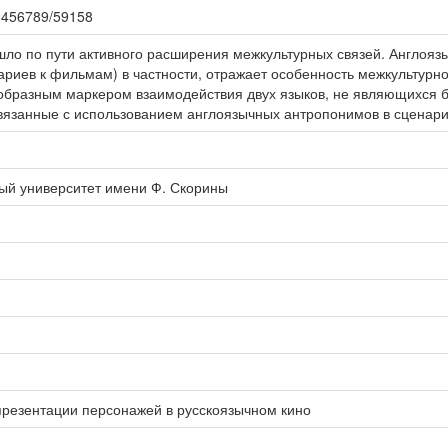
123456789/59158
ло по пути активного расширения межкультурных связей. Англоязыч
ариев к фильмам) в частности, отражает особенность межкультурн
образным маркером взаимодействия двух языков, не являющихся б
вязанные с использованием англоязычных антропонимов в сценар
ый университет имени Ф. Скорины
резентации персонажей в русскоязычном кино