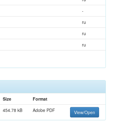
-
ru
ru
ru
Size
Format
454.78 kB
Adobe PDF
View/Open