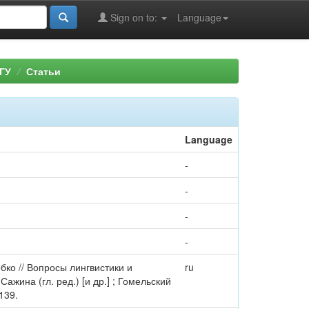
Sign on to:
Language
ГУ
Статьи
Language
-
-
-
-
бко // Вопросы лингвистики и
ru
ажина (гл. ред.) [и др.] ; Гомельский
139.