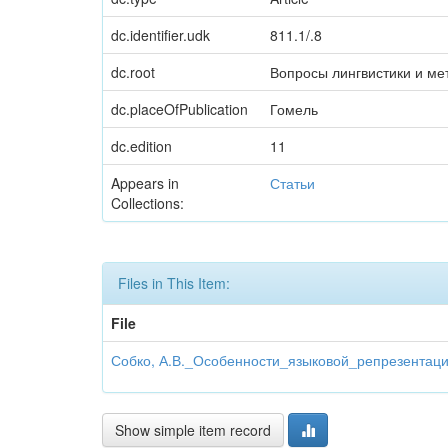
dc.identifier.udk
811.1/.8
dc.root
Вопросы лингвистики и ме
dc.placeOfPublication
Гомель
dc.edition
11
Appears in
Статьи
Collections:
Files in This Item:
File
Собко, А.В._Особенности_языковой_репрезентаци
Show simple item record