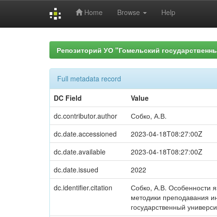
Home
Browse
Help
Skip
navigation
Репозиторий УО "Гомельский государственн
Full metadata record
DC Field
Value
dc.contributor.author
Собко, А.В.
dc.date.accessioned
2023-04-18T08:27:00Z
dc.date.available
2023-04-18T08:27:00Z
dc.date.issued
2022
dc.identifier.citation
Собко, А.В. Особенности я
методики преподавания инос
государственный университ