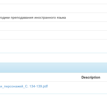
тодики преподавания иностранного языка
Description
и_персонажей_С. 134-139.pdf