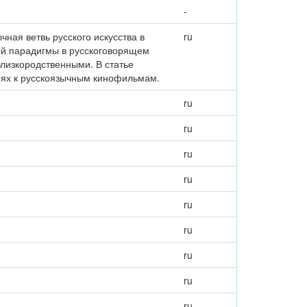
-
ная ветвь русского искусства в
ru
ой парадигмы в русскоговорящем
лизкородственными. В статье
иях к русскоязычным кинофильмам.
ru
ru
ru
ru
ru
ru
ru
ru
ru