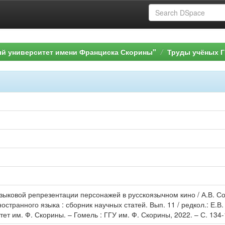
ый университет имени Франциска Скорины"
Труды учёных Г
зыковой репрезентации персонажей в русскоязычном кино / А.В. Со
транного языка : сборник научных статей. Вып. 11 / редкол.: Е.В. С
ет им. Ф. Скорины. – Гомель : ГГУ им. Ф. Скорины, 2022. – С. 134-