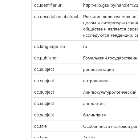
dc.identifier.uri
http://elib.gsu.by/handle/
dc.description.abstract
Развитие человечества пош
целом и литературы (сцен
обществе и является свое
исследуются тенденции, с
dc.language.iso
ru
dc.publisher
Гомельский государственн
dc.subject
репрезентация
dc.subject
антропоним
dc.subject
лингвокультурологический
dc.subject
апеллятив
dc.subject
билингвизм
dc.title
Особенности языковой реп
dc.type
Article