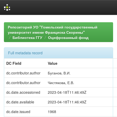
Skip
navigation
Репозиторий УО "Гомельский государственный
университет имени Франциска Скорины"
Библиотека ГГУ
Оцифрованный фонд
Full metadata record
DC Field
Value
dc.contributor.author
Буганов, В.И.
dc.contributor.author
Чистякова, Е.В.
dc.date.accessioned
2023-04-18T11:46:49Z
dc.date.available
2023-04-18T11:46:49Z
dc.date.issued
1968