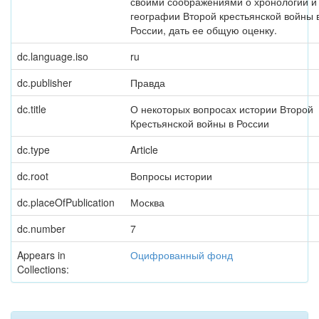
своими соображениями о хронологии и
географии Второй крестьянской войны 
России, дать ее общую оценку.
dc.language.iso
ru
dc.publisher
Правда
dc.title
О некоторых вопросах истории Второй
Крестьянской войны в России
dc.type
Article
dc.root
Вопросы истории
dc.placeOfPublication
Москва
dc.number
7
Appears in
Оцифрованный фонд
Collections: