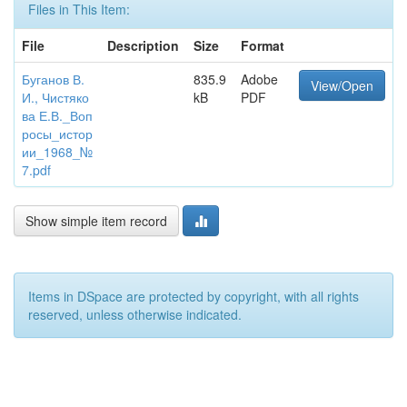
Files in This Item:
File
Description
Size
Format
Буганов В.
835.9
Adobe
View/Open
И., Чистяко
kB
PDF
ва Е.В._Воп
росы_истор
ии_1968_№
7.pdf
Show simple item record
Items in DSpace are protected by copyright, with all rights
reserved, unless otherwise indicated.