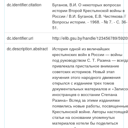
dc.identifier.citation
Буганов, В.И. О некоторых вопросах
истории Второй Крестьянской войны в
России / В.И. Буганов, Е.В. Чистякова //
Вопросы истории. - 1968. - № 7. - С. 36-
51.
dc.identifier.uri
http://elib.gsu.by/handle/123456789/5920
dc.description.abstract
История одной из величайших
крестьянских войн в России — войны
под руководством С. Т. Разина — всегд
привлекала пристальное внимание
советских историков. Новый этап
изучения этого народного движения
открылся с изданием трех томов
документальных материалов и «Записо
иностранцев о восстании Степана
Разина» Вслед за этими изданиями
появились новые работы, посвященны
Крестьянской войне. Авторы настоящей
статьи на основании упомянутых
материалов хотели бы поделиться