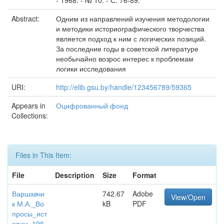
- 1968. - № 10. - С. 76-89.
Abstract:
Одним из направлений изучения методологии
и методики историографического творчества
является подход к ним с логических позиций.
За последние годы в советской литературе
необычайно возрос интерес к проблемам
логики исследования
URI:
http://elib.gsu.by/handle/123456789/59365
Appears in
Оцифрованный фонд
Collections:
Files in This Item:
File
Description
Size
Format
Варшавчи
742.67
Adobe
View/Open
к М.А._Во
kB
PDF
просы_ист
ории_196