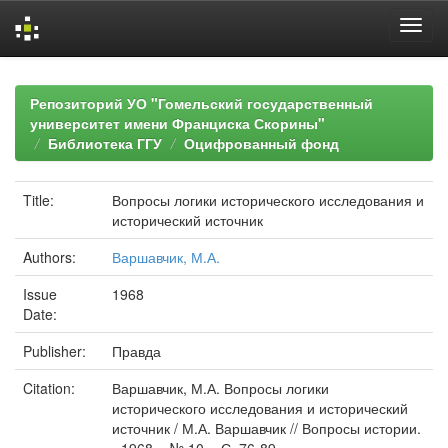
Skip
navigation
Репозиторий УО "Гомельский государственный
университет имени Франциска Скорины"
Библиотека ГГУ
Оцифрованный фонд
Title:
Вопросы логики исторического исследования и
исторический источник
Authors:
Варшавчик, М.А.
Issue
1968
Date:
Publisher:
Правда
Citation:
Варшавчик, М.А. Вопросы логики
исторического исследования и исторический
источник / М.А. Варшавчик // Вопросы истории.