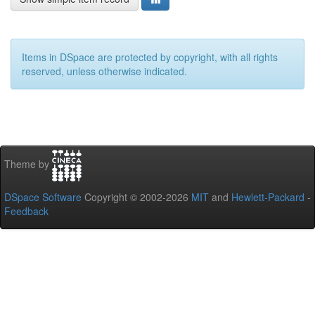
Items in DSpace are protected by copyright, with all rights
reserved, unless otherwise indicated.
Theme by
DSpace Software
Copyright © 2002-2026
MIT
and
Hewlett-Packard
-
Feedback