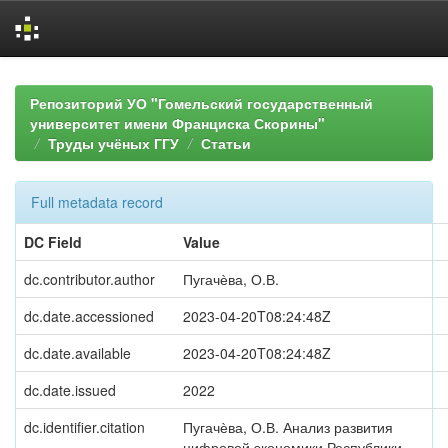
Skip
navigation
Репозиторий УО "Гомельский государственный
университет имени Франциска Скорины"
Труды учёных ГГУ
Статьи
Full metadata record
DC Field
Value
dc.contributor.author
Пугачѐва, О.В.
dc.date.accessioned
2023-04-20T08:24:48Z
dc.date.available
2023-04-20T08:24:48Z
dc.date.issued
2022
dc.identifier.citation
Пугачѐва, О.В. Анализ развития
цифровой экономики Республики