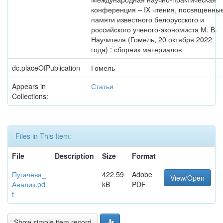
конференция – IX чтения, посвященны
памяти известного белорусского и
российского ученого-экономиста М. В.
Научителя (Гомель, 20 октября 2022
года) : сборник материалов
dc.placeOfPublication
Гомель
Appears in
Статьи
Collections:
Files in This Item:
File
Description
Size
Format
Пугачёва_
422.59
Adobe
View/Open
Анализ.pd
kB
PDF
f
Show simple item record