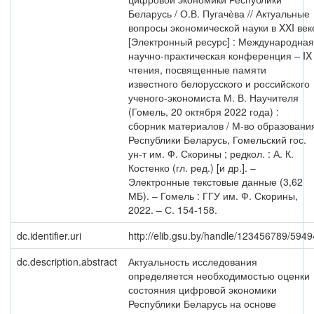
Беларусь / О.В. Пугачѐва // Актуальные
вопросы экономической науки в XXI век
[Электронный ресурс] : Международная
научно-практическая конференция – IX
чтения, посвященные памяти
известного белорусского и российского
ученого-экономиста М. В. Научителя
(Гомель, 20 октября 2022 года) :
сборник материалов / М-во образовани
Республики Беларусь, Гомельский гос.
ун-т им. Ф. Скорины ; редкол. : А. К.
Костенко (гл. ред.) [и др.]. –
Электронные текстовые данные (3,62
МБ). – Гомель : ГГУ им. Ф. Скорины,
2022. – С. 154-158.
dc.identifier.uri
http://elib.gsu.by/handle/123456789/5949
dc.description.abstract
Актуальность исследования
определяется необходимостью оценки
состояния цифровой экономики
Республики Беларусь на основе