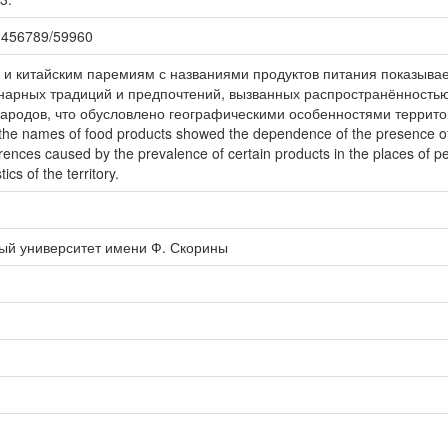
123456789/59960
и китайским паремиям с названиями продуктов питания показывае
инарных традиций и предпочтений, вызванных распространённость
родов, что обусловлено географическими особенностями территории
the names of food products showed the dependence of the presence of
ferences caused by the prevalence of certain products in the places of 
ics of the territory.
ый университет имени Ф. Скорины