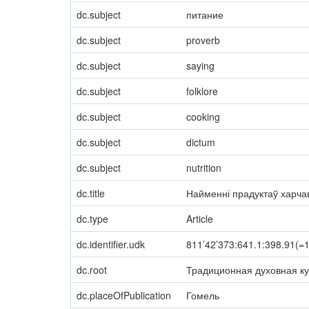
dc.subject
питание
dc.subject
proverb
dc.subject
saying
dc.subject
folklore
dc.subject
cooking
dc.subject
dictum
dc.subject
nutrition
dc.title
Найменні прадуктаў харчав
dc.type
Article
dc.identifier.udk
811’42’373:641.1:398.91(=
dc.root
Традиционная духовная ку
dc.placeOfPublication
Гомель