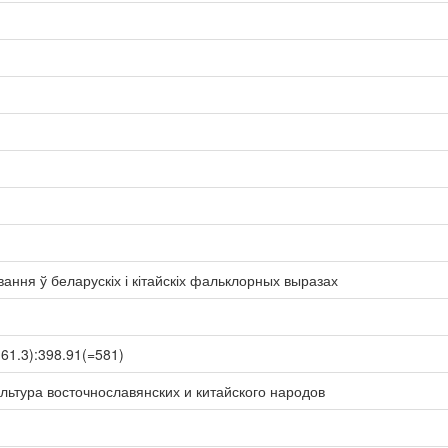
ання ў беларускіх і кітайскіх фальклорных выразах
161.3):398.91(=581)
льтура восточнославянских и китайского народов