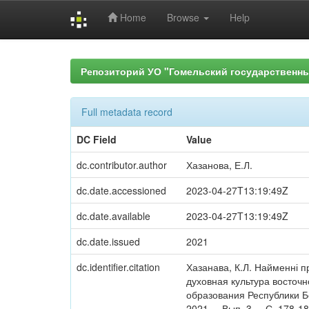
Home
Browse
Help
Skip
navigation
Репозиторий УО "Гомельский государственн
Full metadata record
DC Field
Value
dc.contributor.author
Хазанова, Е.Л.
dc.date.accessioned
2023-04-27T13:19:49Z
dc.date.available
2023-04-27T13:19:49Z
dc.date.issued
2021
dc.identifier.citation
Хазанава, К.Л. Найменні п
духовная культура восточно
образования Республики Бе
2021. – Вып. 3. – С. 178-18