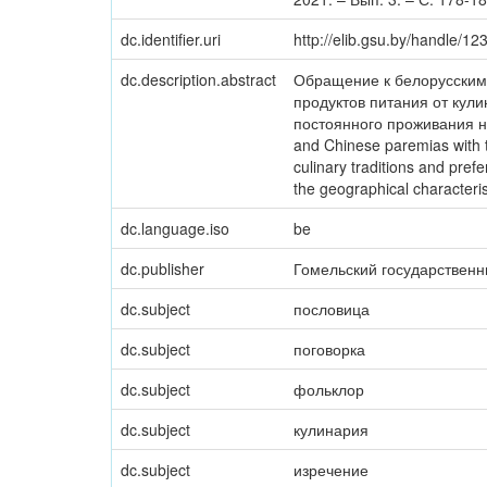
dc.identifier.uri
http://elib.gsu.by/handle/
dc.description.abstract
Обращение к белорусским 
продуктов питания от кул
постоянного проживания на
and Chinese paremias with 
culinary traditions and pre
the geographical characterist
dc.language.iso
be
dc.publisher
Гомельский государственн
dc.subject
пословица
dc.subject
поговорка
dc.subject
фольклор
dc.subject
кулинария
dc.subject
изречение