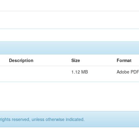
Description
Size
Format
1.12 MB
Adobe PD
rights reserved, unless otherwise indicated.