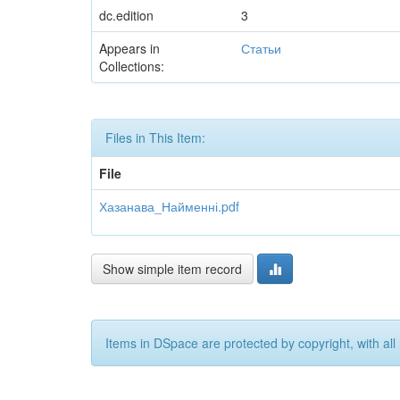
dc.edition
3
Appears in
Статьи
Collections:
Files in This Item:
File
Хазанава_Найменні.pdf
Show simple item record
Items in DSpace are protected by copyright, with all 