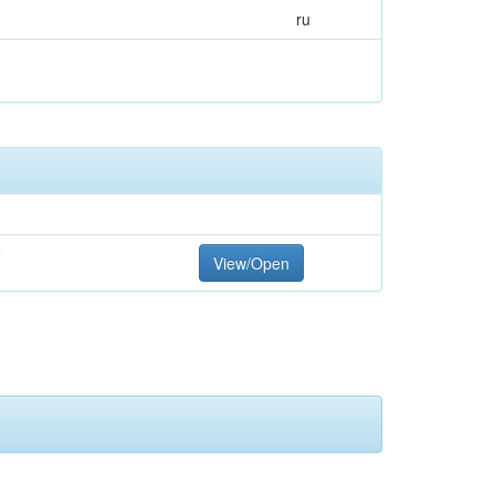
ru
F
View/Open