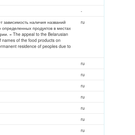
-
т зависимость наличия названий
ru
ю определенных продуктов в местах
. = The appeal to the Belarusian
 names of the food products on
permanent residence of peoples due to
ru
ru
ru
ru
ru
ru
ru