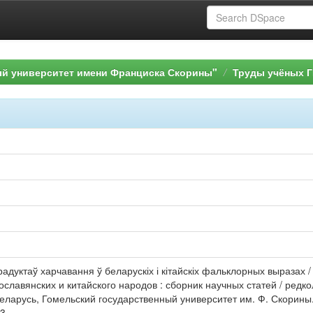
ый университет имени Франциска Скорины"
Труды учёных Г
радуктаў харчавання ў беларускіх і кітайскіх фальклорных выразах /
славянских и китайского народов : сборник научных статей / редкол.: 
ларусь, Гомельский государственный университет им. Ф. Скорины.
3.