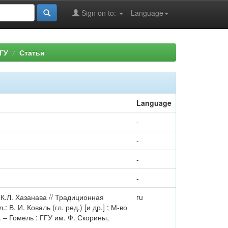
Sign on to:
Language
ГУ
Статьи
Language
-
-
-
-
 К.Л. Хазанава // Традиционная
ru
В. И. Коваль (гл. ред.) [и др.] ; М-во
 – Гомель : ГГУ им. Ф. Скорины,