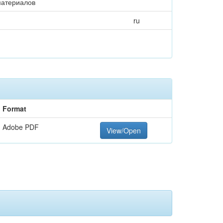
 материалов
ru
Format
Adobe PDF
View/Open