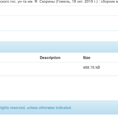
кого гос. ун-та им. Ф. Скорины (Гомель, 18 окт. 2019 г.) : сборник
Description
Size
488.76 kB
rights reserved, unless otherwise indicated.