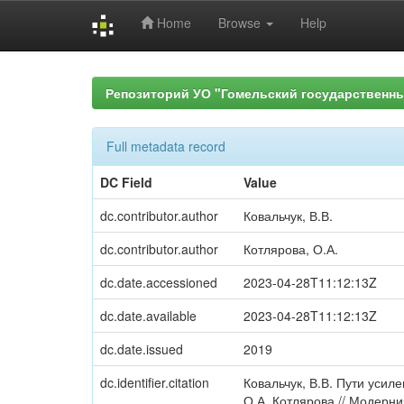
Home
Browse
Help
Skip
navigation
Репозиторий УО "Гомельский государственн
Full metadata record
DC Field
Value
dc.contributor.author
Ковальчук, В.В.
dc.contributor.author
Котлярова, О.А.
dc.date.accessioned
2023-04-28T11:12:13Z
dc.date.available
2023-04-28T11:12:13Z
dc.date.issued
2019
dc.identifier.citation
Ковальчук, В.В. Пути усил
О.А. Котлярова // Модерни