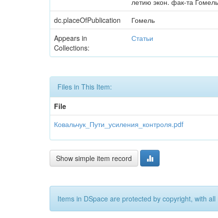
летию экон. фак-та Гомельс
dc.placeOfPublication
Гомель
Appears in
Статьи
Collections:
Files in This Item:
File
Ковальчук_Пути_усиления_контроля.pdf
Show simple item record
Items in DSpace are protected by copyright, with all 