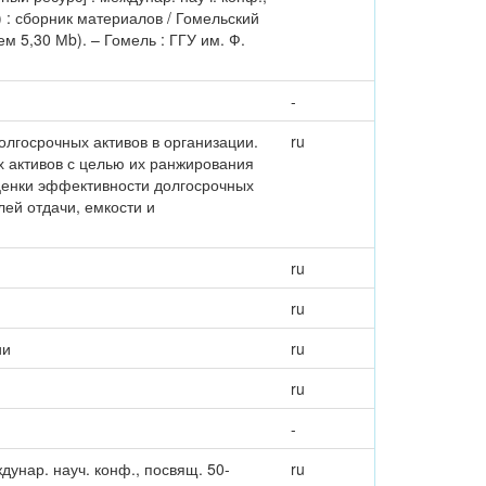
.) : сборник материалов / Гомельский
бъем 5,30 Мb). – Гомель : ГГУ им. Ф.
-
лгосрочных активов в организации.
ru
 активов с целью их ранжирования
ценки эффективности долгосрочных
лей отдачи, емкости и
ru
ru
ии
ru
ru
-
унар. науч. конф., посвящ. 50-
ru