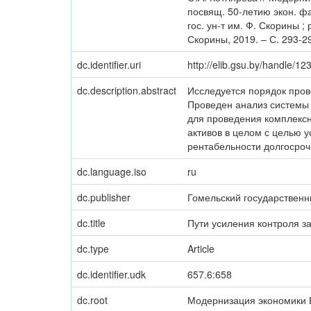
посвящ. 50-летию экон. фак
гос. ун-т им. Ф. Скорины ; 
Скорины, 2019. – С. 293-2
dc.identifier.uri
http://elib.gsu.by/handle/
dc.description.abstract
Исследуется порядок пров
Проведен анализ системы 
для проведения комплексн
активов в целом с целью 
рентабельности долгосроч
dc.language.iso
ru
dc.publisher
Гомельский государственн
dc.title
Пути усиления контроля з
dc.type
Article
dc.identifier.udk
657.6:658
dc.root
Модернизация экономики Б