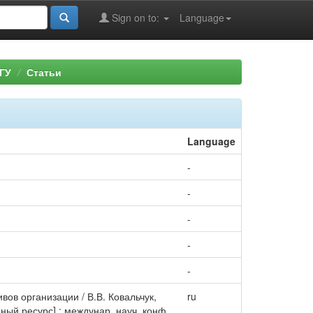
Sign on to:
Language
ГУ
Статьи
Language
-
-
-
-
-
ов организации / В.В. Ковальчук,
ru
ый ресурс] : междунар. науч. конф.,