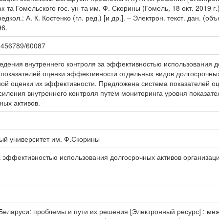
-та Гомельского гос. ун-та им. Ф. Скорины (Гомель, 18 окт. 2019 г
редкол.: А. К. Костенко (гл. ред.) [и др.]. – Электрон. текст. дан. (о
96.
123456789/60087
едения внутреннего контроля за эффективностью использования до
показателей оценки эффективности отдельных видов долгосрочных
ой оценки их эффективности. Предложена система показателей о
усиления внутреннего контроля путем мониторинга уровня показате
ных активов.
ый университет им. Ф.Скорины
а эффективностью использования долгосрочных активов организац
еларуси: проблемы и пути их решения [Электронный ресурс] : межд