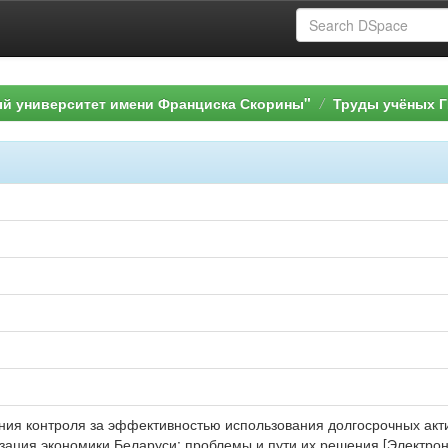
ый университет имени Франциска Скорины"
Труды учёных Г
ения контроля за эффективностью использования долгосрочных актив
зация экономики Беларуси: проблемы и пути их решения [Электронн