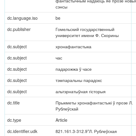
фантастычным надаюць яе прозе новы
сэнсы
dc.language.iso
be
dc.publisher
Гомельский государственный
университет имени Ф. Скорины
dc.subject
хронафантастыка
dc.subject
час
dc.subject
падарожжа ў часе
dc.subject
тэмпаральны парадокс
dc.subject
альтэрнатыўная гісторыя
dc.title
Прыкметы хронафантастыкі ў прозе Л.
Рублеўскай
dc.type
Article
dc.identifier.udk
821.161.3-312.9*Л. Рублеўская