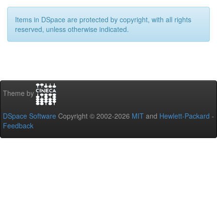
Items in DSpace are protected by copyright, with all rights
reserved, unless otherwise indicated.
Theme by
DSpace Software
Copyright © 2002-2026
MIT
and
Hewlett-Packard
-
Feedback