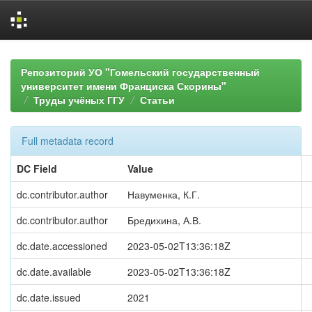
Skip
navigation
Репозиторий УО "Гомельский государственный
университет имени Франциска Скорины"
Труды учёных ГГУ
Статьи
Full metadata record
DC Field
Value
dc.contributor.author
Навуменка, К.Г.
dc.contributor.author
Бредихина, А.В.
dc.date.accessioned
2023-05-02T13:36:18Z
dc.date.available
2023-05-02T13:36:18Z
dc.date.issued
2021