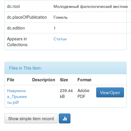
dc.root
Молодежный филологический вестник
dc.placeOfPublication
Гомель
dc.edition
1
Appears in
Статьи
Collections:
Files in This Item:
File
Description
Size
Format
Навуменк
239.44
Adobe
View/Open
а_Прыкме
kB
PDF
ты.pdf
Show simple item record