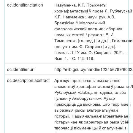
dc.identifier.citation
Навуменка, К.Г. Прыкметы
хронафантастыкі ў прозе Л. Рублеўскай 
К.Г. Навуменка ; науч. рук. А.В.
Брадзіхіна // Молодежный
филологический вестник : сборник
научных статей / редкол.: Е. И.
Тимошенко (гл. ред.) [и др.] ; Гомельски
гос. ун-т им. Ф. Скорины [и др.]. –
Гомель : ГГУ им. Ф. Скорины, 2021. –
Вып. 1. - С. 115-119.
dc.identifier.uri
http://elib.gsu.by/handle/123456789/6032
dc.description.abstract
Артыкул прысвечаны вызначэнню
элементаў хронафантастыкі ў рамане Л
Рублеўскай «Забіць нягодніка, альбо
Гульня ў Альбарутэнію». Аўтар
прыходзіць да высновы, што твор мае і
выразныя рысы альтэрнатыўнай
гісторыі. Нацыянальна-патрыятычнае і
гістарычнае як характэрная рыса ўсѐй
творчасці пісьменніцы ў спалучэнні з