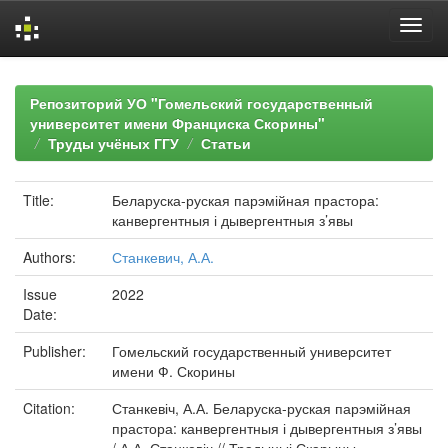
Skip
navigation
Репозиторий УО "Гомельский государственный
университет имени Франциска Скорины"
Труды учёных ГГУ
Статьи
Title:
Беларуска-руская парэмійная прастора:
канвергентныя і дывергентныя з’явы
Authors:
Станкевич, А.А.
Issue
2022
Date:
Publisher:
Гомельский государственный университет
имени Ф. Скорины
Citation:
Станкевіч, А.А. Беларуска-руская парэмійная
прастора: канвергентныя і дывергентныя з’явы