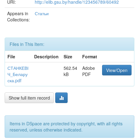
URI:
http://elib.gsu.by/handle/123456789/60492
Appears in
Статьи
Collections:
Files in This Item:
File
Description
Size
Format
СТАНКЕВІ
562.54
Adobe
View/Open
Ч_Белару
kB
PDF
ска.pdf
Show full item record
Items in DSpace are protected by copyright, with all rights
reserved, unless otherwise indicated.