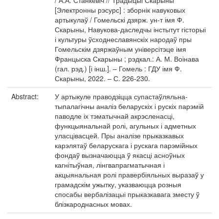
/ А.А. Станкевіч // Традыцыі Скарыны
[Электронны рэсурс] : зборнік навуковых
артыкулаў / Гомельскі дзярж. ун-т імя Ф.
Скарыны, Навукова-даследчы інстытут гісторыі
і культуры ўсходнеславянскіх народаў пры
Гомельскім дзяржаўным універсітэце імя
Францыска Скарыны ; рэдкал.: А. М. Воінава
(гал. рэд.) [і інш.]. – Гомель : ГДУ імя Ф.
Скарыны, 2022. – С. 226-230.
Abstract:
У артыкуле праводзіцца супастаўляльна-
тыпалагічны аналіз беларускіх і рускіх парэмій
паводле іх тэматычнай акрэсленасці,
функцыянальнай ролі, агульных і адметных
уласцівасцей. Пры аналізе прыказкавых
карэлятаў беларускага і рускага парэмійных
фондаў вызначаюцца ў якасці асноўных
кагнітыўная, лінгвапрагматычная і
акцыянальная ролі правербіяльных выразаў у
грамадскім ужытку, указваюцца розныя
спосабы вербалізацыі прыказкавага зместу ў
блізкароднасных мовах.