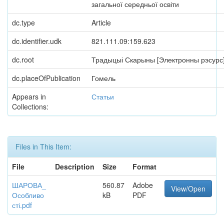
загальної середньої освіти
dc.type
Article
dc.identifier.udk
821.111.09:159.623
dc.root
Традыцыі Скарыны [Электронны рэсурс
dc.placeOfPublication
Гомель
Appears in
Статьи
Collections:
Files in This Item:
File
Description
Size
Format
ШАРОВА_
560.87
Adobe
View/Open
Особливо
kB
PDF
сті.pdf