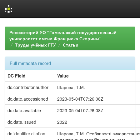
Skip
navigation
Репозиторий УО "Гомельский государственный
университет имени Франциска Скорины"
Труды учёных ГГУ
Статьи
Full metadata record
DC Field
Value
dc.contributor.author
Шарова, Т.М.
dc.date.accessioned
2023-05-04T07:26:08Z
dc.date.available
2023-05-04T07:26:08Z
dc.date.issued
2022
dc.identifier.citation
Шарова, Т.М. Особливості використанн
електронних засобів навчального