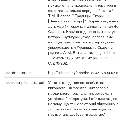
призначення з української літератури в
закладах загальної середньої освіти /
Т.М. Шарова // Традыцыі Скарыны
[Электронны рэсурс] : зборнік навуковы
артыкулаў / Гомельскі дзярж. ун-т імя Ф.
Скарыны, Навукова-даследчы інстытут
гісторыі і культуры ўсходнеславянскіх
народаў пры Гомельскім дзяржаўным
універсітэце імя Францыска Скарыны ;
рэдкал.: А. М. Воінава (гал. рэд.) [і інш.].
– Гомель : ГДУ імя Ф. Скарыны, 2022. –
С. 278-282.
dc.identifier.uri
http://elib.gsu.by/handle/123456789/6051
dc.description.abstract
У статті представлені особливості
використання електронних засобів
навчального призначення, зокрема з
української літератури. Робиться акцент
на тому, що такі електронні підручники 
допоміжними та суттєво підвищують
якість знань здобувачів загальної