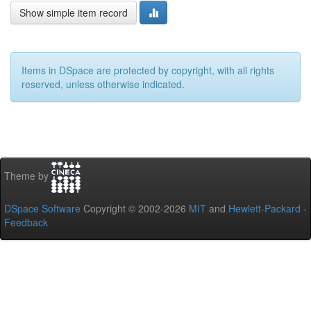
Show simple item record
Items in DSpace are protected by copyright, with all rights
reserved, unless otherwise indicated.
Theme by
DSpace Software
Copyright © 2002-2026
MIT
and
Hewlett-Packard
-
Feedback