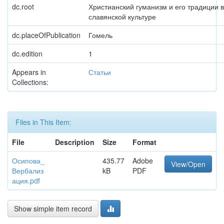
dc.root
Христианский гуманизм и его традиции в
славянской культуре
dc.placeOfPublication
Гомель
dc.edition
1
Appears in
Статьи
Collections:
Files in This Item:
File
Description
Size
Format
Осипова_
435.77
Adobe
View/Open
Вербализ
kB
PDF
ация.pdf
Show simple item record