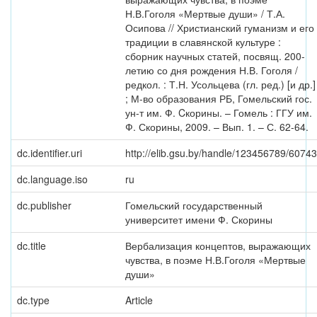
Н.В.Гоголя «Мертвые души» / Т.А.
Осипова // Христианский гуманизм и его
традиции в славянской культуре :
сборник научных статей, посвящ. 200-
летию со дня рождения Н.В. Гоголя /
редкол. : Т.Н. Усольцева (гл. ред.) [и др.]
; М-во образования РБ, Гомельский гос.
ун-т им. Ф. Cкорины. – Гомель : ГГУ им.
Ф. Скорины, 2009. – Вып. 1. – С. 62-64.
dc.identifier.uri
http://elib.gsu.by/handle/123456789/60743
dc.language.iso
ru
dc.publisher
Гомельский государственный
университет имени Ф. Скорины
dc.title
Вербализация концептов, выражающих
чувства, в поэме Н.В.Гоголя «Мертвые
души»
dc.type
Article