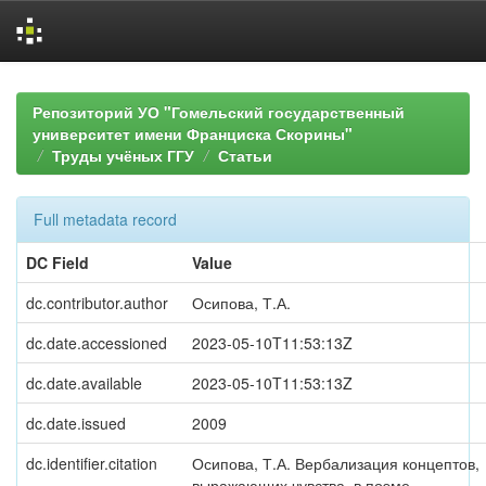
Skip
navigation
Репозиторий УО "Гомельский государственный
университет имени Франциска Скорины"
Труды учёных ГГУ
Статьи
Full metadata record
DC Field
Value
dc.contributor.author
Осипова, Т.А.
dc.date.accessioned
2023-05-10T11:53:13Z
dc.date.available
2023-05-10T11:53:13Z
dc.date.issued
2009
dc.identifier.citation
Осипова, Т.А. Вербализация концептов,
выражающих чувства, в поэме