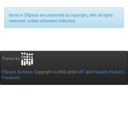
Items in DSpace are protected by copyright, with all rights
reserved, unless otherwise indicated.
Theme by
DSpace Software
Copyright © 2002-2026
MIT
and
Hewlett-Packard
-
Feedback