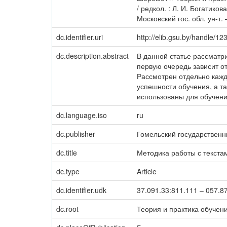
/ редкол. : Л. И. Богатиков
Московский гос. обл. ун-т.
dc.identifier.uri
http://elib.gsu.by/handle/
dc.description.abstract
В данной статье рассматр
первую очередь зависит о
Рассмотрен отдельно кажд
успешности обучения, а т
использованы для обучени
dc.language.iso
ru
dc.publisher
Гомельский государственн
dc.title
Методика работы с текста
dc.type
Article
dc.identifier.udk
37.091.33:811.111 – 057.8
dc.root
Теория и практика обучен