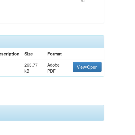
ru
escription
Size
Format
263.77
Adobe
View/Open
kB
PDF