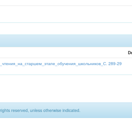
D
_чтения_на_старшем_этапе_обучения_школьников_С. 289-29
rights reserved, unless otherwise indicated.