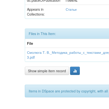
dc.placeOfPublication
Гомель
Appears in
Статьи
Collections:
Files in This Item:
File
Смолюга Т. В._Методика_работы_с_текстами_для
3.pdf
Show simple item record
Items in DSpace are protected by copyright, with all 