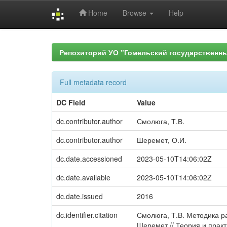
Home
Browse
Help
Skip
navigation
Репозиторий УО "Гомельский государственн
Full metadata record
DC Field
Value
dc.contributor.author
Смолюга, Т.В.
dc.contributor.author
Шеремет, О.И.
dc.date.accessioned
2023-05-10T14:06:02Z
dc.date.available
2023-05-10T14:06:02Z
dc.date.issued
2016
dc.identifier.citation
Смолюга, Т.В. Методика ра
Шеремет // Теория и прак