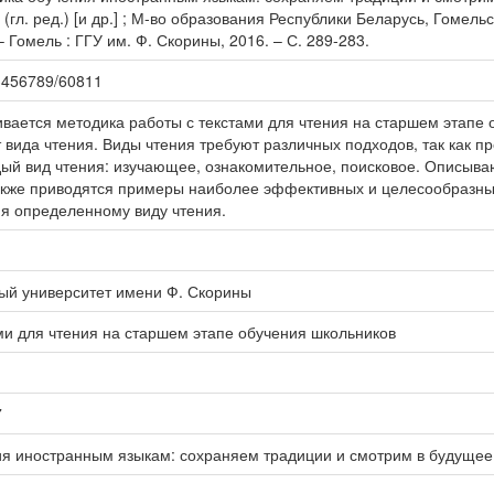
а (гл. ред.) [и др.] ; М-во образования Республики Беларусь, Гомельс
 – Гомель : ГГУ им. Ф. Скорины, 2016. – С. 289-283.
123456789/60811
ивается методика работы с текстами для чтения на старшем этапе 
т вида чтения. Виды чтения требуют различных подходов, так как 
ый вид чтения: изучающее, ознакомительное, поисковое. Описыва
акже приводятся примеры наиболее эффективных и целесообразны
я определенному виду чтения.
ый университет имени Ф. Скорины
ми для чтения на старшем этапе обучения школьников
7
ия иностранным языкам: сохраняем традиции и смотрим в будущее