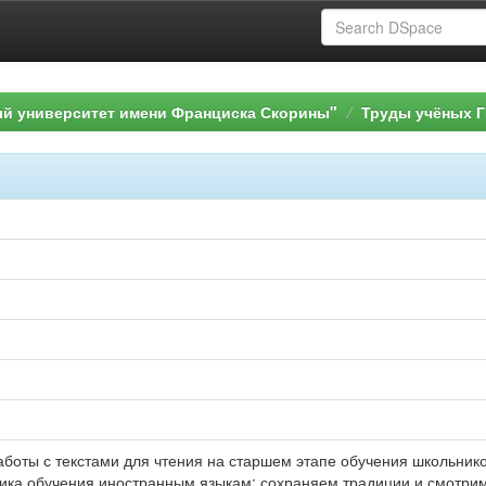
ый университет имени Франциска Скорины"
Труды учёных Г
боты с текстами для чтения на старшем этапе обучения школьников 
тика обучения иностранным языкам: сохраняем традиции и смотрим