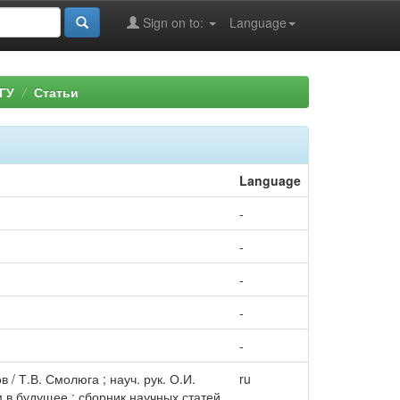
Sign on to:
Language
ГУ
Статьи
Language
-
-
-
-
-
/ Т.В. Смолюга ; науч. рук. О.И.
ru
 в будущее : сборник научных статей