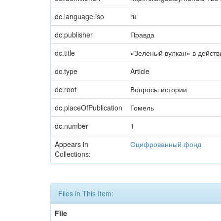
dc.language.iso
ru
dc.publisher
Правда
dc.title
«Зеленый вулкан» в действ
dc.type
Article
dc.root
Вопросы истории
dc.placeOfPublication
Гомель
dc.number
1
Appears in
Оцифрованный фонд
Collections:
Files in This Item:
File