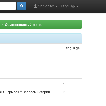
Sign on to:
Language
Оцифрованный фонд
Language
-
-
-
-
Л.С. Крылов // Вопросы истории. -
ru
-