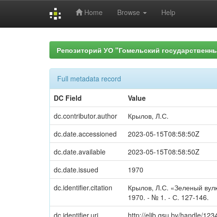
Home
Browse
Help
Skip
navigation
Репозиторий УО "Гомельский государственн
Full metadata record
DC Field
Value
dc.contributor.author
Крылов, Л.С.
dc.date.accessioned
2023-05-15T08:58:50Z
dc.date.available
2023-05-15T08:58:50Z
dc.date.issued
1970
dc.identifier.citation
Крылов, Л.С. «Зеленый вулк
1970. - № 1. - С. 127-146.
dc.identifier.uri
http://elib.gsu.by/handle/1