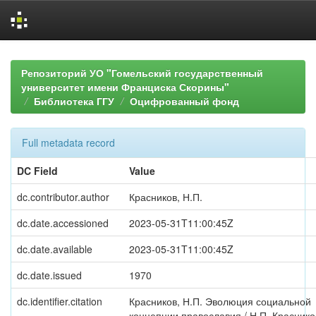
Skip
navigation
Репозиторий УО "Гомельский государственный
университет имени Франциска Скорины"
Библиотека ГГУ
Оцифрованный фонд
Full metadata record
DC Field
Value
dc.contributor.author
Красников, Н.П.
dc.date.accessioned
2023-05-31T11:00:45Z
dc.date.available
2023-05-31T11:00:45Z
dc.date.issued
1970
dc.identifier.citation
Красников, Н.П. Эволюция социальной
концепции православия / Н.П. Краснико