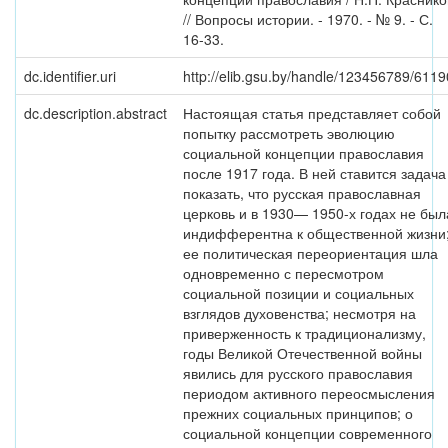
// Вопросы истории. - 1970. - № 9. - С.
16-33.
dc.identifier.uri
http://elib.gsu.by/handle/123456789/6119
dc.description.abstract
Настоящая статья представляет собой
попытку рассмотреть эволюцию
социальной концепции православия
после 1917 года. В ней ставится задача
показать, что русская православная
церковь и в 1930— 1950-х годах не был
индифферентна к общественной жизни
ее политическая переориентация шла
одновременно с пересмотром
социальной позиции и социальных
взглядов духовенства; несмотря на
приверженность к традиционализму,
годы Великой Отечественной войны
явились для русского православия
периодом активного переосмысления
прежних социальных принципов; о
социальной концепции современного