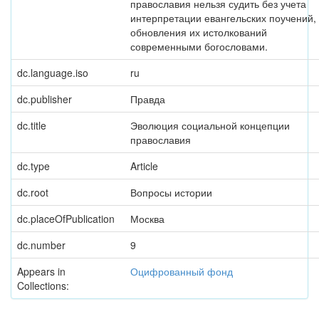
православия нельзя судить без учета
интерпретации евангельских поучений,
обновления их истолкований
современными богословами.
dc.language.iso
ru
dc.publisher
Правда
dc.title
Эволюция социальной концепции
православия
dc.type
Article
dc.root
Вопросы истории
dc.placeOfPublication
Москва
dc.number
9
Appears in
Оцифрованный фонд
Collections: