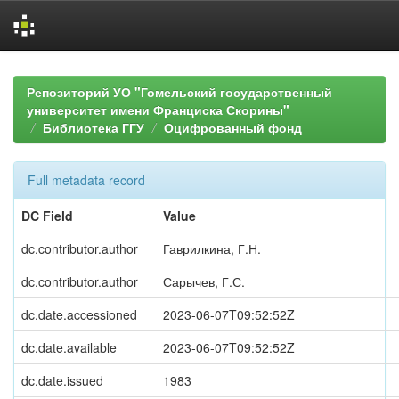
Skip
navigation
Репозиторий УО "Гомельский государственный
университет имени Франциска Скорины"
Библиотека ГГУ
Оцифрованный фонд
Full metadata record
DC Field
Value
dc.contributor.author
Гаврилкина, Г.Н.
dc.contributor.author
Сарычев, Г.С.
dc.date.accessioned
2023-06-07T09:52:52Z
dc.date.available
2023-06-07T09:52:52Z
dc.date.issued
1983