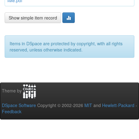
ние.pdf
Show simple item record
Items in DSpace are protected by copyright, with all rights
reserved, unless otherwise indicated.
Theme by
DSpace Software
Copyright © 2002-2026
MIT
and
Hewlett-Packard
-
Feedback