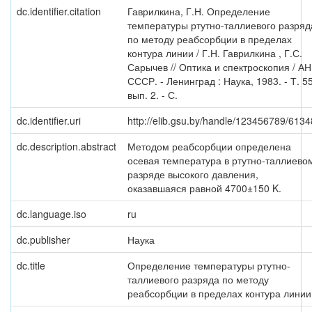
dc.identifier.citation
Гаврилкина, Г.Н. Определение
температуры ртутно-таллиевого разряд
по методу реабсорбции в пределах
контура линии / Г.Н. Гаврилкина , Г.С.
Сарычев // Оптика и спектроскопия / АН
СССР. - Ленинград : Наука, 1983. - Т. 55
вып. 2. - С.
dc.identifier.uri
http://elib.gsu.by/handle/123456789/6134
dc.description.abstract
Методом реабсорбции определена
осевая температура в ртутно-таллиево
разряде высокого давления,
оказавшаяся равной 4700±150 K.
dc.language.iso
ru
dc.publisher
Наука
dc.title
Определение температуры ртутно-
таллиевого разряда по методу
реабсорбции в пределах контура линии