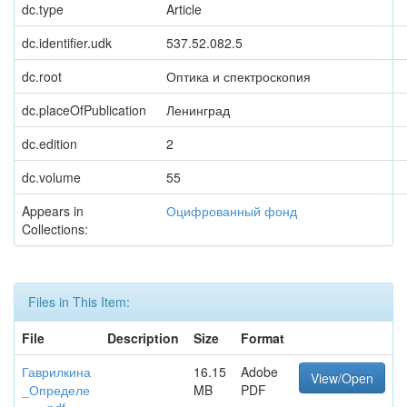
dc.type
Article
dc.identifier.udk
537.52.082.5
dc.root
Оптика и спектроскопия
dc.placeOfPublication
Ленинград
dc.edition
2
dc.volume
55
Appears in
Оцифрованный фонд
Collections:
Files in This Item:
File
Description
Size
Format
Гаврилкина
16.15
Adobe
View/Open
_Определе
MB
PDF