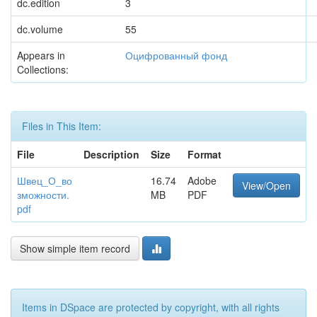
dc.edition
3
dc.volume
55
Appears in
Оцифрованный фонд
Collections:
Files in This Item:
File
Description
Size
Format
Швец_О_во
16.74
Adobe
View/Open
зможности.
MB
PDF
pdf
Show simple item record
Items in DSpace are protected by copyright, with all rights