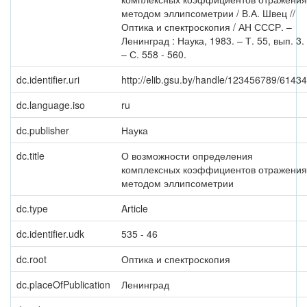
методом эллипсометрии / В.А. Швец //
Оптика и спектроскопия / АН СССР. –
Ленинград : Наука, 1983. – Т. 55, вып. 3.
– С. 558 - 560.
dc.identifier.uri
http://elib.gsu.by/handle/123456789/61434
dc.language.iso
ru
dc.publisher
Наука
dc.title
О возможности определения
комплексных коэффициентов отражения
методом эллипсометрии
dc.type
Article
dc.identifier.udk
535 - 46
dc.root
Оптика и спектроскопия
dc.placeOfPublication
Ленинград