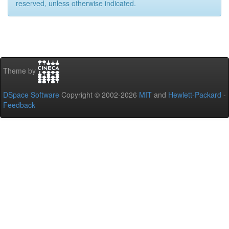
reserved, unless otherwise indicated.
Theme by
DSpace Software
Copyright © 2002-2026
MIT
and
Hewlett-Packard
-
Feedback