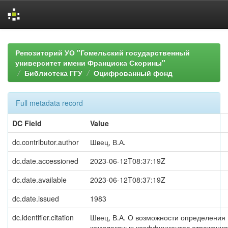
Skip
navigation
Репозиторий УО "Гомельский государственный
университет имени Франциска Скорины"
Библиотека ГГУ
Оцифрованный фонд
Full metadata record
DC Field
Value
dc.contributor.author
Швец, В.А.
dc.date.accessioned
2023-06-12T08:37:19Z
dc.date.available
2023-06-12T08:37:19Z
dc.date.issued
1983
dc.identifier.citation
Швец, В.А. О возможности определения
комплексных коэффициентов отражения