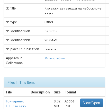
dc.title
Кто зажигает звезды на небосклоне
науки
dc.type
Other
dc.identifier.udk
575(03)
dc.identifier.bbk
28.04я2
dc.placeOfPublication
Гомель
Appears in
Монографии
Collections:
Files in This Item:
File
Description
Size
Format
Гончаренко
8.32
Adobe
View/Open
Г.Г. Кто зажи
MB
PDF