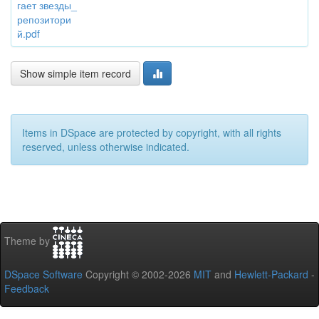
гает звезды_
репозитори
й.pdf
Show simple item record
Items in DSpace are protected by copyright, with all rights
reserved, unless otherwise indicated.
Theme by
DSpace Software
Copyright © 2002-2026
MIT
and
Hewlett-Packard
-
Feedback