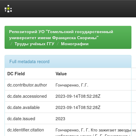
Skip
navigation
Репозиторий УО "Гомельский государственный
университет имени Франциска Скорины"
Труды учёных ГГУ
Монографии
Full metadata record
DC Field
Value
dc.contributor.author
Гончаренко, Г.Г.
dc.date.accessioned
2023-09-14T08:52:28Z
dc.date.available
2023-09-14T08:52:28Z
dc.date.issued
2023
dc.identifier.citation
Гончаренко, Г. Г. Кто зажигает звезды н
небосклоне науки / Г. Г. Гончаренко ;