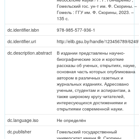
Гомельский гос. ун-т им. Ф. Скорины. –
Гомель : ГГУ им. Ф. Скорины, 2023. –
135 с.
dc.identifier.isbn
978-985-577-936-1
dc.identifier.uri
http://elib.gsu.by/handle/123456789/6249
dc.description.abstract
В издании представлены научно-
биографические эссе и короткие
рассказы об ученых, открытиях, науке,
основная часть которых опубликована
автором в различных газетных и
журнальных изданиях. Адресовано
ученым, студентам и аспирантам, а
также широкому кругу читателей,
интересующихся достижениями и
открытиями современной науки.
dc.language.iso
Не определён
dc.publisher
Гомельский государственный
университет имени Ф. Скорины