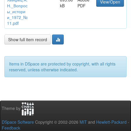
View/Open
Н._Вопрос
kB
PDF
ы_истори
и_1972_№
11.pdf
Show full item record
Items in DSpace are protected by copyright, with all rights
reserved, unless otherwise indicated.
Theme by
DSpace Software
Copyright © 2002-2026
MIT
and
Hewlett-Packard
-
Feedback