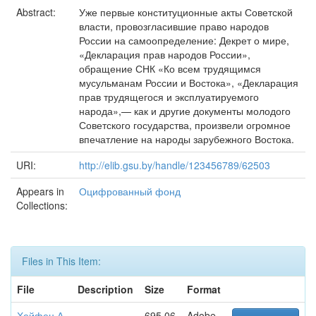
Abstract:
Уже первые конституционные акты Советской
власти, провозгласившие право народов
России на самоопределение: Декрет о мире,
«Декларация прав народов России»,
обращение СНК «Ко всем трудящимся
мусульманам России и Востока», «Декларация
прав трудящегося и эксплуатируемого
народа»,— как и другие документы молодого
Советского государства, произвели огромное
впечатление на народы зарубежного Востока.
URI:
http://elib.gsu.by/handle/123456789/62503
Appears in
Оцифрованный фонд
Collections:
Files in This Item:
File
Description
Size
Format
Хейфец А.
695.06
Adobe