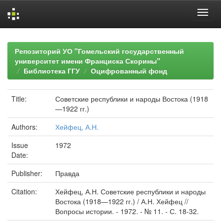
Skip
navigation
Репозиторий УО "Гомельский государственный
университет имени Франциска Скорины"
Библиотека ГГУ
Оцифрованный фонд
Title:
Советские республики и народы Востока (1918
—1922 гг.)
Authors:
Хейфец, А.Н.
Issue
1972
Date:
Publisher:
Правда
Citation:
Хейфец, А.Н. Советские республики и народы
Востока (1918—1922 гг.) / А.Н. Хейфец //
Вопросы истории. - 1972. - № 11. - С. 18-32.