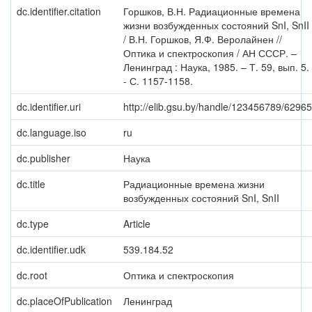
dc.identifier.citation
Горшков, В.Н. Радиационные времена
жизни возбужденных состояний SnI, SnII
/ В.Н. Горшков, Я.Ф. Веролайнен //
Оптика и спектроскопия / АН СССР. –
Ленинград : Наука, 1985. – Т. 59, вып. 5.
- С. 1157-1158.
dc.identifier.uri
http://elib.gsu.by/handle/123456789/62965
dc.language.iso
ru
dc.publisher
Наука
dc.title
Радиационные времена жизни
возбужденных состояний SnI, SnII
dc.type
Article
dc.identifier.udk
539.184.52
dc.root
Оптика и спектроскопия
dc.placeOfPublication
Ленинград