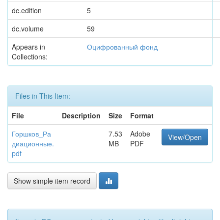
dc.edition
5
dc.volume
59
Appears in
Оцифрованный фонд
Collections:
Files in This Item:
File
Description
Size
Format
Горшков_Ра
7.53
Adobe
View/Open
диационные.
MB
PDF
pdf
Show simple item record