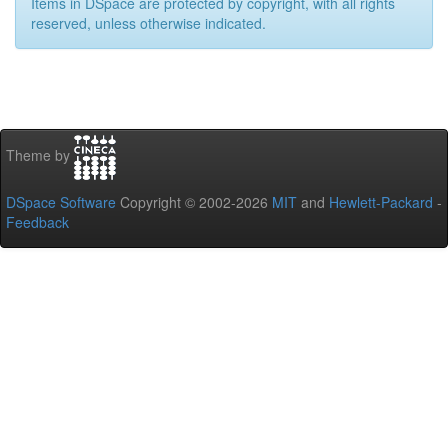
Items in DSpace are protected by copyright, with all rights
reserved, unless otherwise indicated.
Theme by
DSpace Software
Copyright © 2002-2026
MIT
and
Hewlett-Packard
-
Feedback