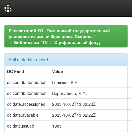
Skip
navigation
Репозиторий УО "Гомельский государственный
университет имени Франциска Скорины"
Библиотека ГГУ
Оцифрованный фонд
Full metadata record
DC Field
Value
dc.contributor.author
Горшков, В.Н.
dc.contributor.author
Веролайнен, Я.Ф.
dc.date.accessioned
2023-10-02T13:32:22Z
dc.date.available
2023-10-02T13:32:22Z
dc.date.issued
1985