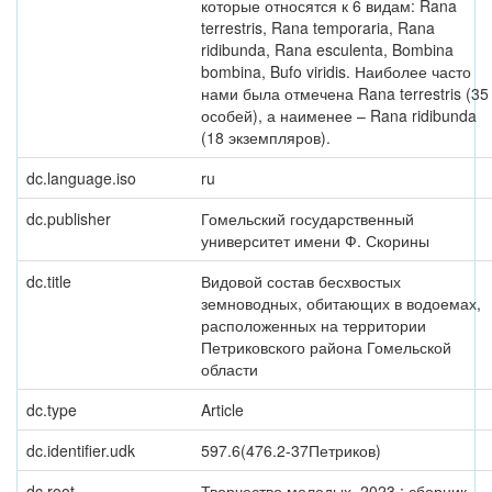
которые относятся к 6 видам: Rana
terrestris, Rana temporaria, Rana
ridibunda, Rana esculenta, Bombina
bombina, Bufo viridis. Наиболее часто
нами была отмечена Rana terrestris (35
особей), а наименее – Rana ridibunda
(18 экземпляров).
dc.language.iso
ru
dc.publisher
Гомельский государственный
университет имени Ф. Скорины
dc.title
Видовой состав бесхвостых
земноводных, обитающих в водоемах,
расположенных на территории
Петриковского района Гомельской
области
dc.type
Article
dc.identifier.udk
597.6(476.2-37Петриков)
dc.root
Творчество молодых, 2023 : сборник