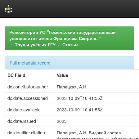
Skip
navigation
Репозиторий УО "Гомельский государственный
университет имени Франциска Скорины"
Труды учёных ГГУ
Статьи
Full metadata record
DC Field
Value
dc.contributor.author
Пилецкая, А.Н.
dc.date.accessioned
2023-10-09T10:41:55Z
dc.date.available
2023-10-09T10:41:55Z
dc.date.issued
2023
dc.identifier.citation
Пилецкая, А.Н. Видовой состав
бесхвостых земноводных, обитающих в