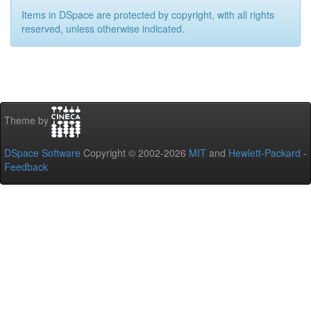
Items in DSpace are protected by copyright, with all rights
reserved, unless otherwise indicated.
Theme by
DSpace Software
Copyright © 2002-2026
MIT
and
Hewlett-Packard
-
Feedback