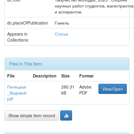
научных работ студентов, магистрантов
и аспирантов.
dc.placeOfPublication
Гомель
Appears in
Статьи
Collections:
Files in This Item:
File
Description
Size
Format
Пилецкая
280.31
Adobe
View/Open
_Видовой.
kB
PDF
pdf
Show simple item record