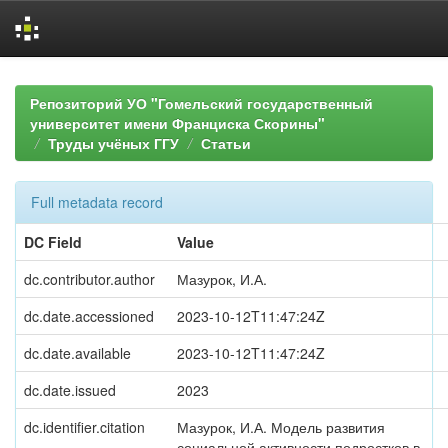
Skip
navigation
Репозиторий УО "Гомельский государственный
университет имени Франциска Скорины"
Труды учёных ГГУ
Статьи
Full metadata record
DC Field
Value
dc.contributor.author
Мазурок, И.А.
dc.date.accessioned
2023-10-12T11:47:24Z
dc.date.available
2023-10-12T11:47:24Z
dc.date.issued
2023
dc.identifier.citation
Мазурок, И.А. Модель развития
социальной активности подростков в