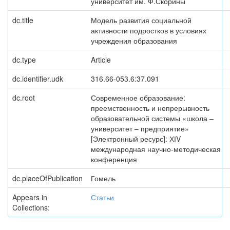
университет им. Ф.Скорины
dc.title
Модель развития социальной
активности подростков в условиях
учреждения образования
dc.type
Article
dc.identifier.udk
316.66-053.6:37.091
dc.root
Современное образование:
преемственность и непрерывность
образовательной системы «школа –
университет – предприятие»
[Электронный ресурс]: ХІV
международная научно-методическая
конференция
dc.placeOfPublication
Гомель
Appears in
Статьи
Collections: