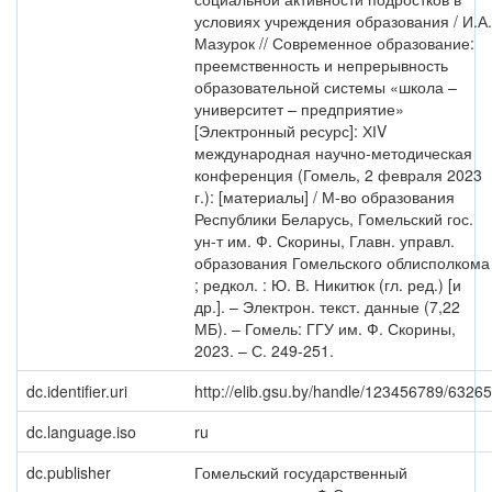
условиях учреждения образования / И.А.
Мазурок // Современное образование:
преемственность и непрерывность
образовательной системы «школа –
университет – предприятие»
[Электронный ресурс]: ХІV
международная научно-методическая
конференция (Гомель, 2 февраля 2023
г.): [материалы] / М-во образования
Республики Беларусь, Гомельский гос.
ун-т им. Ф. Скорины, Главн. управл.
образования Гомельского облисполкома
; редкол. : Ю. В. Никитюк (гл. ред.) [и
др.]. – Электрон. текст. данные (7,22
МБ). – Гомель: ГГУ им. Ф. Скорины,
2023. – С. 249-251.
dc.identifier.uri
http://elib.gsu.by/handle/123456789/63265
dc.language.iso
ru
dc.publisher
Гомельский государственный