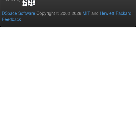
DSpace Software
Copyright © 2002-2026
MIT
and
Hewlett-Packard
-
Feedback