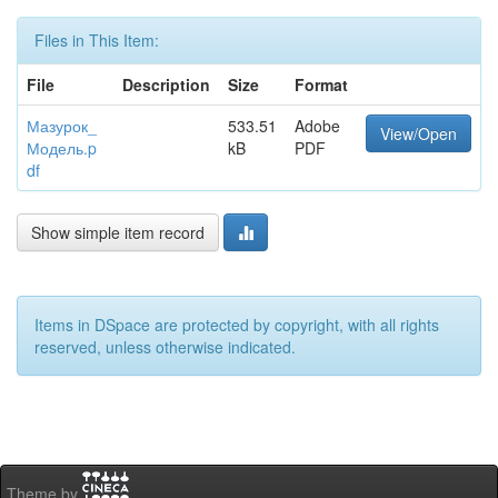
Files in This Item:
File
Description
Size
Format
Мазурок_
533.51
Adobe
View/Open
Модель.p
kB
PDF
df
Show simple item record
Items in DSpace are protected by copyright, with all rights
reserved, unless otherwise indicated.
Theme by