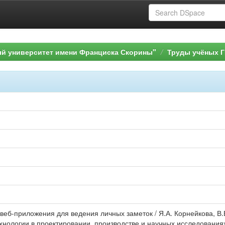
ый университет имени Франциска Скорины"
Труды учёных Г
 веб-приложения для ведения личных заметок / Я.А. Корнейкова, В.
нологии в проектировании, производстве и научных исследования