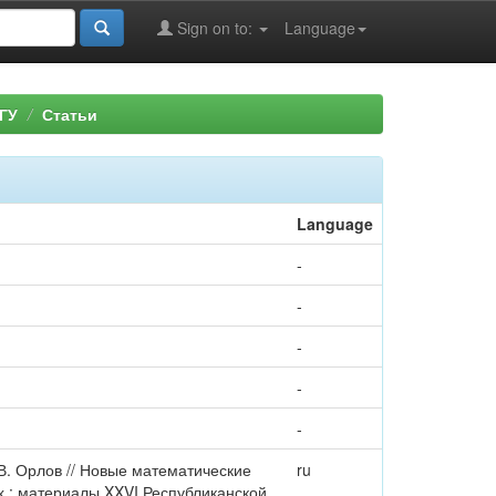
Sign on to:
Language
ГУ
Статьи
Language
-
-
-
-
-
В. Орлов // Новые математические
ru
х : материалы XXVI Республиканской