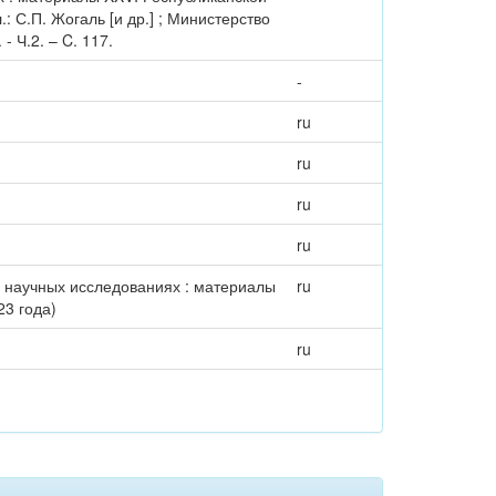
: С.П. Жогаль [и др.] ; Министерство
 Ч.2. – C. 117.
-
ru
ru
ru
ru
 научных исследованиях : материалы
ru
23 года)
ru