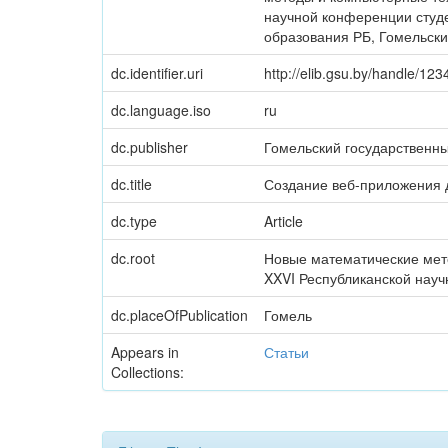
научной конференции студен
образования РБ, Гомельский
dc.identifier.uri
http://elib.gsu.by/handle/1
dc.language.iso
ru
dc.publisher
Гомельский государственн
dc.title
Создание веб-приложения 
dc.type
Article
dc.root
Новые математические мето
XXVI Республиканской науч
dc.placeOfPublication
Гомель
Appears in
Статьи
Collections: