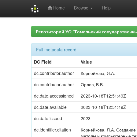
Home
Browse
Help
Skip
navigation
Репозиторий УО "Гомельский государственн
Full metadata record
DC Field
Value
dc.contributor.author
Корнейкова, Я.А.
dc.contributor.author
Орлов, В.В.
dc.date.accessioned
2023-10-18T12:51:49Z
dc.date.available
2023-10-18T12:51:49Z
dc.date.issued
2023
dc.identifier.citation
Корнейкова, Я.А. Создание
методы и компьютерные тех