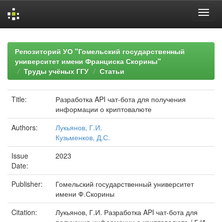
Skip
navigation
Репозиторий УО "Гомельский государственный
университет имени Франциска Скорины"
Труды учёных ГГУ
Статьи
Title:
Разработка API чат-бота для получения
информации о криптовалюте
Authors:
Лукьянов, Г.И.
Кузьменков, Д.С.
Issue
2023
Date:
Publisher:
Гомельский государственный университет
имени Ф.Скорины
Citation:
Лукьянов, Г.И. Разработка API чат-бота для