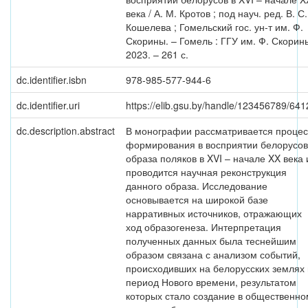
века / А. М. Кротов ; под науч. ред. В. С.
Кошелева ; Гомельский гос. ун-т им. Ф.
Скорины. – Гомель : ГГУ им. Ф. Скорин
2023. – 261 с.
dc.identifier.isbn
978-985-577-944-6
dc.identifier.uri
https://elib.gsu.by/handle/123456789/641
dc.description.abstract
В монографии рассматривается процес
формирования в восприятии белорусов
образа поляков в XVI – начале XX века 
проводится научная реконструкция
данного образа. Исследование
основывается на широкой базе
нарративных источников, отражающих
ход образогенеза. Интерпретация
полученных данных была теснейшим
образом связана с анализом событий,
происходивших на белорусских землях 
период Нового времени, результатом
которых стало создание в общественно