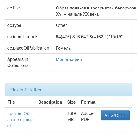
dc.title
Образ поляков в восприятии белорусов
XVI – начале XX века
dc.type
Other
dc.identifier.udk
94(476):316.647.8(=162.1)"15/19"
dc.placeOfPublication
Гомель
Appears in
Монографии
Collections:
Files in This Item:
File
Description
Size
Format
Кротов_Обр
3.69
Adobe
View/Open
аз поляков.p
MB
PDF
df