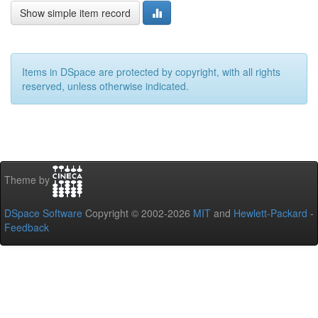
Show simple item record
Items in DSpace are protected by copyright, with all rights
reserved, unless otherwise indicated.
Theme by
DSpace Software
Copyright © 2002-2026
MIT
and
Hewlett-Packard
-
Feedback