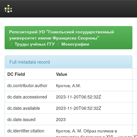
Skip
navigation
Репозиторий УО "Гомельский государственный
университет имени Франциска Скорины"
Труды учёных ГГУ
Монографии
Full metadata record
DC Field
Value
dc.contributor.author
Кротов, А.М.
dc.date.accessioned
2023-11-20T06:52:32Z
dc.date.available
2023-11-20T06:52:32Z
dc.date.issued
2023
dc.identifier.citation
Кротов, А. М. Образ поляков в
восприятии белорусов в XVI – начале X