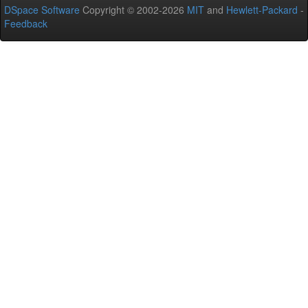
DSpace Software
Copyright © 2002-2026
MIT
and
Hewlett-Packard
-
Feedback