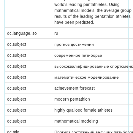
world's leading pentathletes. Using
mathematical models, the average group
results of the leading pentathlon athletes
have been predicted.
dc.language.iso
ru
dc.subject
прогноз достижений
dc.subject
современное пятиборье
dc.subject
высококвалифицированные спортсменк
dc.subject
математическое моделирование
dc.subject
achievement forecast
dc.subject
modern pentathlon
dc.subject
highly qualiöed female athletes
dc.subject
mathematical modeling
dc.title
Прогноз достижений ведущих пятиборо