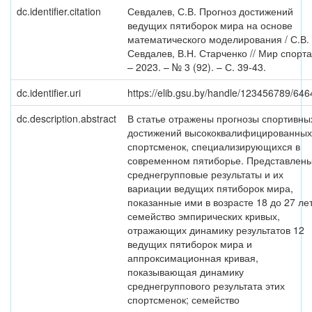
dc.identifier.citation
Севдалев, С.В. Прогноз достижений
ведущих пятиборок мира на основе
математического моделирования / С.В.
Севдалев, В.Н. Старченко // Мир спорта
– 2023. – № 3 (92). – С. 39-43.
dc.identifier.uri
https://elib.gsu.by/handle/123456789/646
dc.description.abstract
В статье отражены прогнозы спортивны
достижений высококвалифицированных
спортсменок, специализирующихся в
современном пятиборье. Представлен
среднегрупповые результаты и их
вариации ведущих пятиборок мира,
показанные ими в возрасте 18 до 27 лет
семейство эмпирических кривых,
отражающих динамику результатов 12
ведущих пятиборок мира и
аппроксимационная кривая,
показывающая динамику
среднегруппового результата этих
спортсменок; семейство