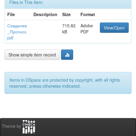
Files in This Item:
File
Description
Size
Format
Севдалев
715.82
Adobe
View/Open
_Прогноз.
kB
PDF
pdf
Show simple item record
Items in DSpace are protected by copyright, with all rights
reserved, unless otherwise indicated.
Theme by