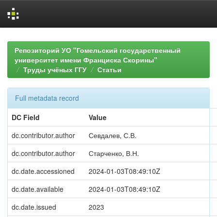
Skip
navigation
Репозиторий УО "Гомельский государственный
университет имени Франциска Скорины"
Труды учёных ГГУ
Статьи
Full metadata record
DC Field
Value
dc.contributor.author
Севдалев, С.В.
dc.contributor.author
Старченко, В.Н.
dc.date.accessioned
2024-01-03T08:49:10Z
dc.date.available
2024-01-03T08:49:10Z
dc.date.issued
2023