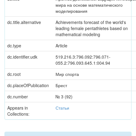
мира на основе математического
моделирования
dc.title.alternative
Achievements forecast of the world's
leading female pentathletes based on
mathematical modeling
dc.type
Article
dc.identifier.udk
519.216.3:796.092:796.071-
055.2:796.093.645.1:004.94
dc.root
Мир спорта
dc.placeOfPublication
Брест
dc.number
№ 3 (92)
Appears in
Статьи
Collections: