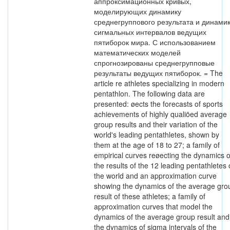
аппроксимационных кривых,
моделирующих динамику
среднегруппового результата и динами
сигмальных интервалов ведущих
пятиборок мира. С использованием
математических моделей
спрогнозированы среднегрупповые
результаты ведущих пятиборок. = The
article re athletes specializing in modern
pentathlon. The following data are
presented: øects the forecasts of sports
achievements of highly qualiöed average
group results and their variation of the
world's leading pentathletes, shown by
them at the age of 18 to 27; a family of
empirical curves reøecting the dynamics o
the results of the 12 leading pentathletes 
the world and an approximation curve
showing the dynamics of the average gro
result of these athletes; a family of
approximation curves that model the
dynamics of the average group result and
the dynamics of sigma intervals of the