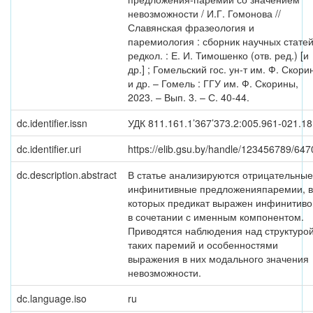
невозможности / И.Г. Гомонова //
Славянская фразеология и
паремиология : сборник научных статей
редкол. : Е. И. Тимошенко (отв. ред.) [и
др.] ; Гомельский гос. ун-т им. Ф. Скори
и др. – Гомель : ГГУ им. Ф. Скорины,
2023. – Вып. 3. – С. 40-44.
dc.identifier.issn
УДК 811.161.1’367’373.2:005.961-021.1
dc.identifier.uri
https://elib.gsu.by/handle/123456789/647
dc.description.abstract
В статье анализируются отрицательные
инфинитивные предложенияпаремии, в
которых предикат выражен инфинитив
в сочетании с именным компонентом.
Приводятся наблюдения над структуро
таких паремий и особенностями
выражения в них модального значения
невозможности.
dc.language.iso
ru