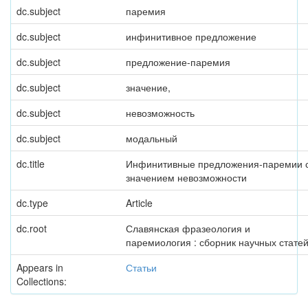
dc.subject
паремия
dc.subject
инфинитивное предложение
dc.subject
предложение-паремия
dc.subject
значение,
dc.subject
невозможность
dc.subject
модальный
dc.title
Инфинитивные предложения-паремии 
значением невозможности
dc.type
Article
dc.root
Славянская фразеология и
паремиология : сборник научных стате
Appears in
Статьи
Collections: