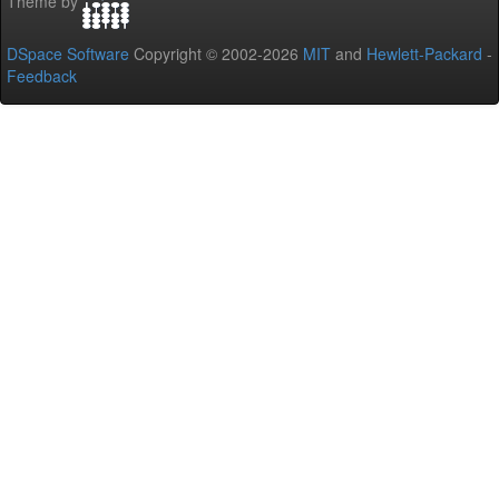
Theme by
DSpace Software
Copyright © 2002-2026
MIT
and
Hewlett-Packard
-
Feedback