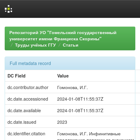
Skip
navigation
Репозиторий УО "Гомельский государственный
университет имени Франциска Скорины"
Труды учёных ГГУ
Статьи
Full metadata record
DC Field
Value
dc.contributor.author
Гомонова, И.Г.
dc.date.accessioned
2024-01-08T11:55:37Z
dc.date.available
2024-01-08T11:55:37Z
dc.date.issued
2023
dc.identifier.citation
Гомонова, И.Г. Инфинитивные
предложения-паремии со значением