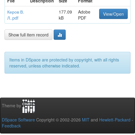
File
Description
Size
Format
Керов В.
177.09
Adobe
View/Open
Л..pdf
kB
PDF
Show full item record
Items in DSpace are protected by copyright, with all rights
reserved, unless otherwise indicated.
Theme by
DSpace Software
Copyright © 2002-2026
MIT
and
Hewlett-Packard
-
Feedback