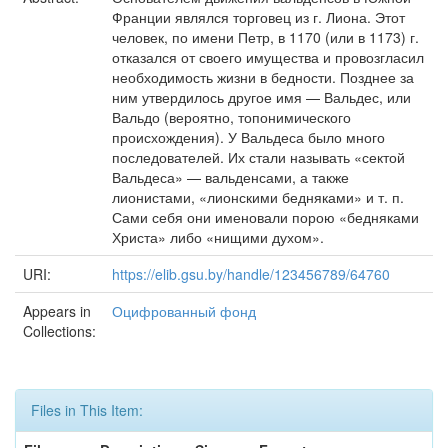
Франции являлся торговец из г. Лиона. Этот
человек, по имени Петр, в 1170 (или в 1173) г.
отказался от своего имущества и провозгласил
необходимость жизни в бедности. Позднее за
ним утвердилось другое имя — Вальдес, или
Вальдо (вероятно, топонимического
происхождения). У Вальдеса было много
последователей. Их стали называть «сектой
Вальдеса» — вальденсами, а также
лионистами, «лионскими бедняками» и т. п.
Сами себя они именовали порою «бедняками
Христа» либо «нищими духом».
URI:
https://elib.gsu.by/handle/123456789/64760
Appears in
Оцифрованный фонд
Collections:
Files in This Item: