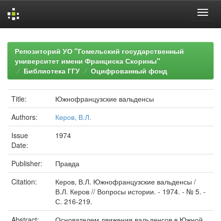
Skip
navigation
Репозиторий УО "Гомельский государственный
университет имени Франциска Скорины"
Библиотека ГГУ
Оцифрованный фонд
Title:
Южнофранцузские вальденсы
Authors:
Керов, В.Л.
Issue
1974
Date:
Publisher:
Правда
Citation:
Керов, В.Л. Южнофранцузские вальденсы /
В.Л. Керов // Вопросы истории. - 1974. - № 5. -
С. 216-219.
Abstract:
Основателем движения вальденсов в Южной