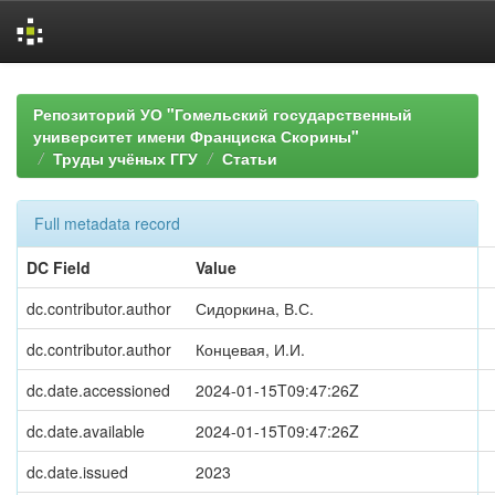
Skip
navigation
Репозиторий УО "Гомельский государственный
университет имени Франциска Скорины"
Труды учёных ГГУ
Статьи
Full metadata record
DC Field
Value
dc.contributor.author
Сидоркина, В.С.
dc.contributor.author
Концевая, И.И.
dc.date.accessioned
2024-01-15T09:47:26Z
dc.date.available
2024-01-15T09:47:26Z
dc.date.issued
2023