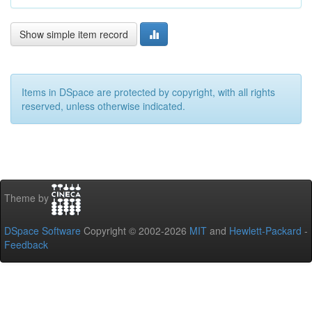
Show simple item record
Items in DSpace are protected by copyright, with all rights
reserved, unless otherwise indicated.
Theme by
DSpace Software
Copyright © 2002-2026
MIT
and
Hewlett-Packard
-
Feedback