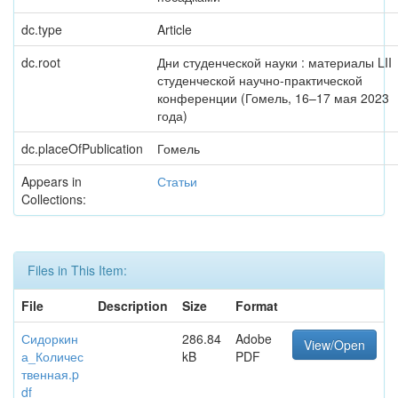
dc.type
Article
dc.root
Дни студенческой науки : материалы LII
студенческой научно-практической
конференции (Гомель, 16–17 мая 2023
года)
dc.placeOfPublication
Гомель
Appears in
Статьи
Collections:
Files in This Item:
File
Description
Size
Format
Сидоркин
286.84
Adobe
View/Open
а_Количес
kB
PDF
твенная.p
df