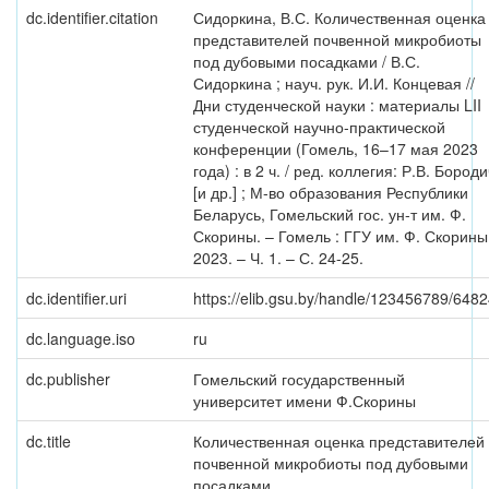
dc.identifier.citation
Сидоркина, В.С. Количественная оценка
представителей почвенной микробиоты
под дубовыми посадками / В.С.
Сидоркина ; науч. рук. И.И. Концевая //
Дни студенческой науки : материалы LII
студенческой научно-практической
конференции (Гомель, 16–17 мая 2023
года) : в 2 ч. / ред. коллегия: Р.В. Бороди
[и др.] ; М-во образования Республики
Беларусь, Гомельский гос. ун-т им. Ф.
Скорины. – Гомель : ГГУ им. Ф. Скорины
2023. – Ч. 1. – С. 24-25.
dc.identifier.uri
https://elib.gsu.by/handle/123456789/648
dc.language.iso
ru
dc.publisher
Гомельский государственный
университет имени Ф.Скорины
dc.title
Количественная оценка представителей
почвенной микробиоты под дубовыми
посадками