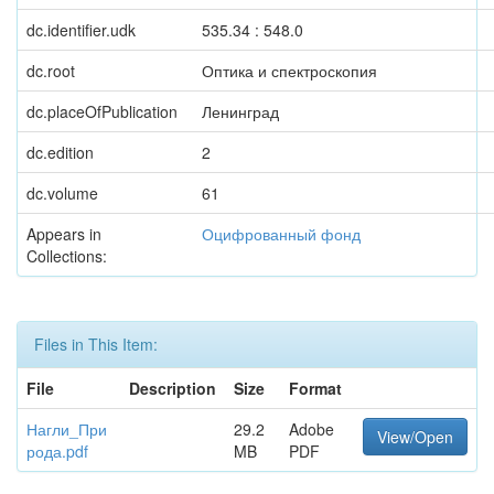
dc.identifier.udk
535.34 : 548.0
dc.root
Оптика и спектроскопия
dc.placeOfPublication
Ленинград
dc.edition
2
dc.volume
61
Appears in
Оцифрованный фонд
Collections:
Files in This Item:
File
Description
Size
Format
Нагли_При
29.2
Adobe
View/Open
рода.pdf
MB
PDF