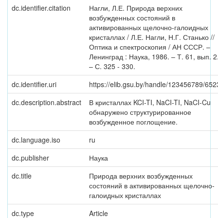
dc.identifier.citation
Нагли, Л.Е. Природа верхних
возбужденных состояний в
активированных щелочно-галоидных
кристаллах / Л.Е. Нагли, Н.Г. Станько //
Оптика и спектроскопия / АН СССР. –
Ленинград : Наука, 1986. – Т. 61, вып. 2
– С. 325 - 330.
dc.identifier.uri
https://elib.gsu.by/handle/123456789/652
dc.description.abstract
В кристаллах KCI-TI, NaCI-TI, NaCI-Cu
обнаружено структурированное
возбужденное поглощение.
dc.language.iso
ru
dc.publisher
Наука
dc.title
Природа верхних возбужденных
состояний в активированных щелочно-
галоидных кристаллах
dc.type
Article