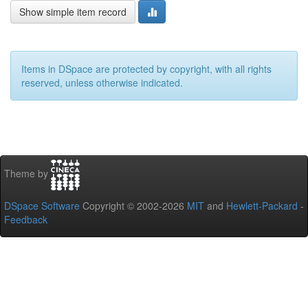
Show simple item record
Items in DSpace are protected by copyright, with all rights
reserved, unless otherwise indicated.
Theme by
DSpace Software
Copyright © 2002-2026
MIT
and
Hewlett-Packard
-
Feedback