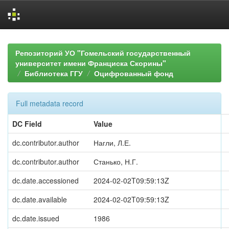
Skip
navigation
Репозиторий УО "Гомельский государственный
университет имени Франциска Скорины"
Библиотека ГГУ
Оцифрованный фонд
Full metadata record
DC Field
Value
dc.contributor.author
Нагли, Л.Е.
dc.contributor.author
Станько, Н.Г.
dc.date.accessioned
2024-02-02T09:59:13Z
dc.date.available
2024-02-02T09:59:13Z
dc.date.issued
1986