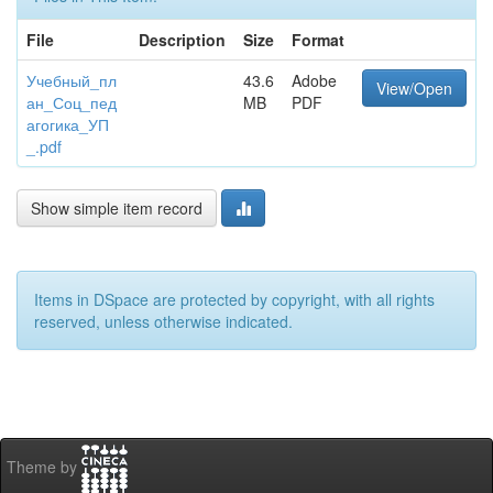
File
Description
Size
Format
Учебный_пл
43.6
Adobe
View/Open
ан_Соц_пед
MB
PDF
агогика_УП
_.pdf
Show simple item record
Items in DSpace are protected by copyright, with all rights
reserved, unless otherwise indicated.
Theme by