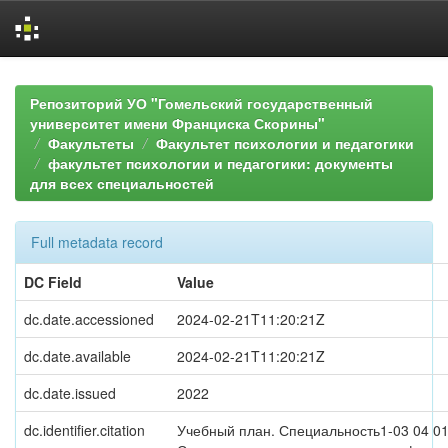
Skip
navigation
Репозиторий УО "Гомельский государственный
университет имени Франциска Скорины"
Факультеты
Факультет психологии и педагогики
факультет психологии и педагогики: документы
для всех специальностей
Full metadata record
DC Field
Value
dc.date.accessioned
2024-02-21T11:20:21Z
dc.date.available
2024-02-21T11:20:21Z
dc.date.issued
2022
dc.identifier.citation
Учебный план. Специальность1-03 04 0