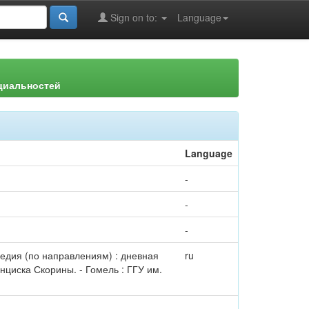
Sign on to:
Language
ециальностей
Language
-
-
-
ледия (по направлениям) : дневная
ru
нциска Скорины. - Гомель : ГГУ им.
-