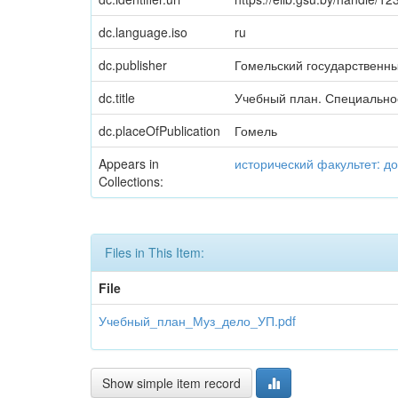
dc.language.iso
ru
dc.publisher
Гомельский государственн
dc.title
Учебный план. Специальнос
dc.placeOfPublication
Гомель
Appears in
исторический факультет: д
Collections:
Files in This Item:
File
Учебный_план_Муз_дело_УП.pdf
Show simple item record