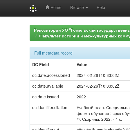
Home
Browse
Help
Skip
navigation
Репозиторий УО "Гомельский государственн
Факультет истории и межкультурных комм
Full metadata record
DC Field
Value
dc.date.accessioned
2024-02-26T10:33:02Z
dc.date.available
2024-02-26T10:33:02Z
dc.date.issued
2022
dc.identifier.citation
Учебный план. Специальнос
форма обучения : срок обу
Ф. Скорины, 2022. - 4 с.
dc.identifier.uri
https://elib.gsu.by/handle/