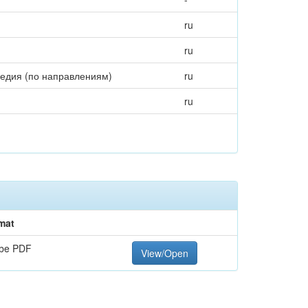
ru
ru
ледия (по направлениям)
ru
ru
mat
be PDF
View/Open