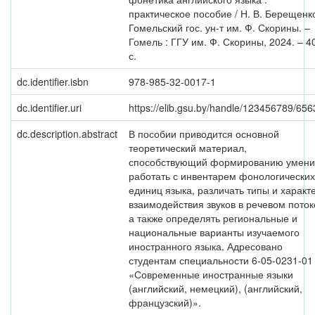
практическое пособие / Н. В. Берещенко
Гомельский гос. ун-т им. Ф. Скорины. –
Гомель : ГГУ им. Ф. Скорины, 2024. – 4
с.
dc.identifier.isbn
978-985-32-0017-1
dc.identifier.uri
https://elib.gsu.by/handle/123456789/656
dc.description.abstract
В пособии приводится основной
теоретический материал,
способствующий формированию умени
работать с инвентарем фонологических
единиц языка, различать типы и характ
взаимодействия звуков в речевом поток
а также определять региональные и
национальные варианты изучаемого
иностранного языка. Адресовано
студентам специальности 6-05-0231-01
«Современные иностранные языки
(английский, немецкий), (английский,
французский)».