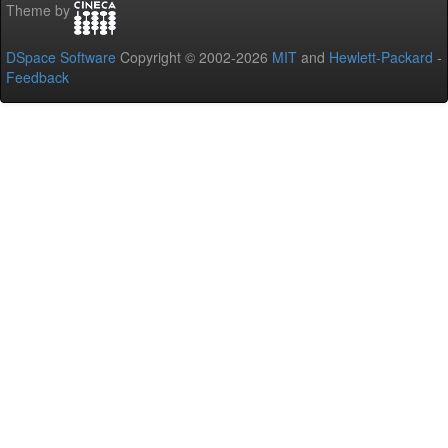
Theme by
DSpace Software
Copyright © 2002-2026
MIT
and
Hewlett-Packard
-
Feedback