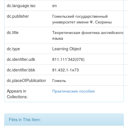
dc.language.iso
en
dc.publisher
Гомельский государственный
университет имени Ф. Скорины
dc.title
Теоретическая фонетика английского
языка
dc.type
Learning Object
dc.identifier.udk
811.111’342(076)
dc.identifier.bbk
81.432.1-1я73
dc.placeOfPublication
Гомель
Appears in
Практические пособия
Collections:
Files in This Item: