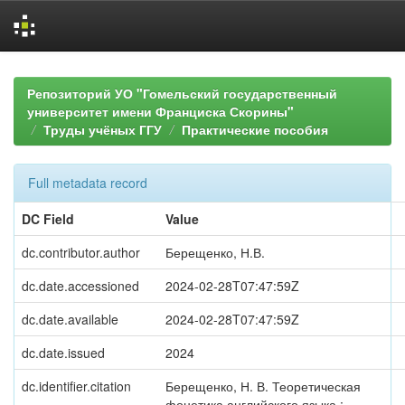
Skip
navigation
Репозиторий УО "Гомельский государственный
университет имени Франциска Скорины"
Труды учёных ГГУ
Практические пособия
Full metadata record
DC Field
Value
dc.contributor.author
Берещенко, Н.В.
dc.date.accessioned
2024-02-28T07:47:59Z
dc.date.available
2024-02-28T07:47:59Z
dc.date.issued
2024
dc.identifier.citation
Берещенко, Н. В. Теоретическая
фонетика английского языка :