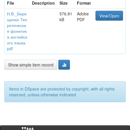
File
Description
Size
Format
Н.В._Бере
576.81
Adobe
View/Open
щенко Тео
kB
PDF
ретическа
я фонетик
а английск
ого языка.
pdf
Show simple item record
Items in DSpace are protected by copyright, with all rights
reserved, unless otherwise indicated.