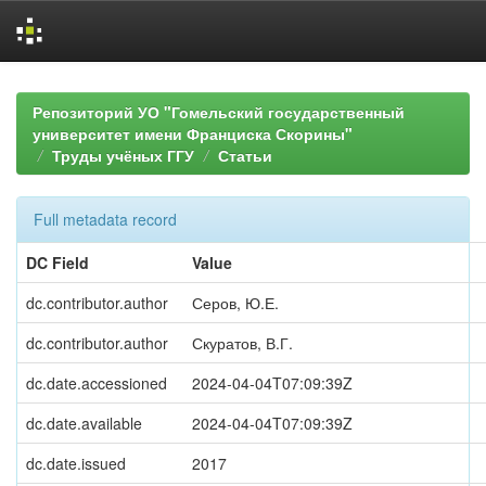
Skip
navigation
Репозиторий УО "Гомельский государственный
университет имени Франциска Скорины"
Труды учёных ГГУ
Статьи
Full metadata record
DC Field
Value
dc.contributor.author
Серов, Ю.Е.
dc.contributor.author
Скуратов, В.Г.
dc.date.accessioned
2024-04-04T07:09:39Z
dc.date.available
2024-04-04T07:09:39Z
dc.date.issued
2017