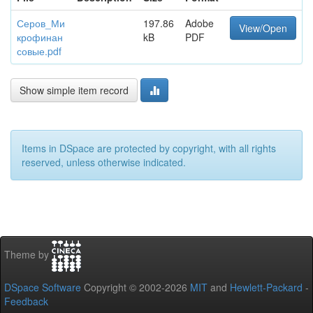
Серов_Ми
197.86
Adobe
View/Open
крофинан
kB
PDF
совые.pdf
Show simple item record
Items in DSpace are protected by copyright, with all rights
reserved, unless otherwise indicated.
Theme by
DSpace Software
Copyright © 2002-2026
MIT
and
Hewlett-Packard
-
Feedback