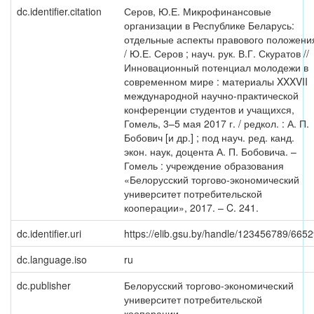
dc.identifier.citation
Серов, Ю.Е. Микрофинансовые
организации в Республике Беларусь:
отдельные аспекты правового положени
/ Ю.Е. Серов ; науч. рук. В.Г. Скуратов //
Инновационный потенциал молодежи в
современном мире : материалы XXXVII
международной научно-практической
конференции студентов и учащихся,
Гомель, 3–5 мая 2017 г. / редкол. : А. П.
Бобович [и др.] ; под науч. ред. канд.
экон. наук, доцента А. П. Бобовича. –
Гомель : учреждение образования
«Белорусский торгово-экономический
университет потребительской
кооперации», 2017. – C. 241.
dc.identifier.uri
https://elib.gsu.by/handle/123456789/665
dc.language.iso
ru
dc.publisher
Белорусский торгово-экономический
университет потребительской
кооперации