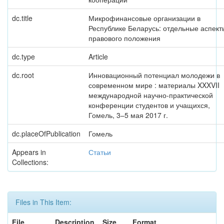
dc.title
Микрофинансовые организации в
Республике Беларусь: отдельные аспект
правового положения
dc.type
Article
dc.root
Инновационный потенциал молодежи в
современном мире : материалы XXXVII
международной научно-практической
конференции студентов и учащихся,
Гомель, 3–5 мая 2017 г.
dc.placeOfPublication
Гомель
Appears in
Статьи
Collections:
Files in This Item:
File
Description
Size
Format