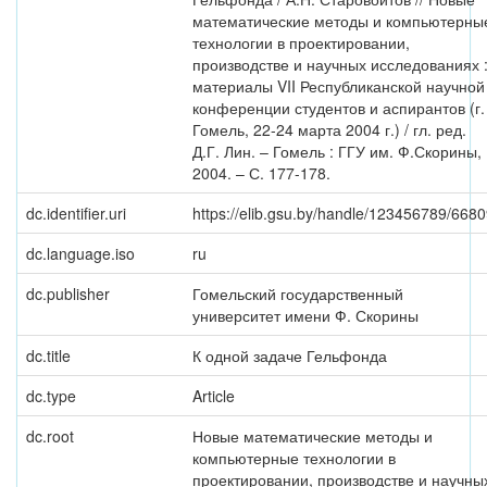
математические методы и компьютерны
технологии в проектировании,
производстве и научных исследованиях 
материалы VII Республиканской научной
конференции студентов и аспирантов (г.
Гомель, 22-24 марта 2004 г.) / гл. ред.
Д.Г. Лин. – Гомель : ГГУ им. Ф.Скорины,
2004. – С. 177-178.
dc.identifier.uri
https://elib.gsu.by/handle/123456789/668
dc.language.iso
ru
dc.publisher
Гомельский государственный
университет имени Ф. Скорины
dc.title
К одной задаче Гельфонда
dc.type
Article
dc.root
Новые математические методы и
компьютерные технологии в
проектировании, производстве и научны