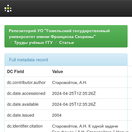
Skip
navigation
Репозиторий УО "Гомельский государственный
университет имени Франциска Скорины"
Труды учёных ГГУ
Статьи
Full metadata record
DC Field
Value
dc.contributor.author
Старовойтов, А.Н.
dc.date.accessioned
2024-04-25T12:35:26Z
dc.date.available
2024-04-25T12:35:26Z
dc.date.issued
2004
dc.identifier.citation
Старовойтов, А.Н. К одной задаче
Гельфонда / А.Н. Старовойтов // Новые