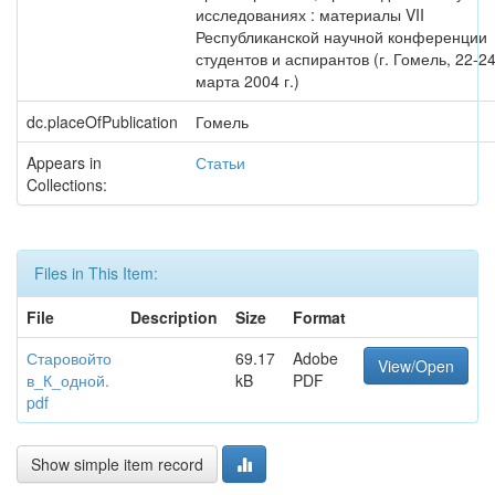
исследованиях : материалы VII
Республиканской научной конференции
студентов и аспирантов (г. Гомель, 22-2
марта 2004 г.)
dc.placeOfPublication
Гомель
Appears in
Статьи
Collections:
Files in This Item:
File
Description
Size
Format
Старовойто
69.17
Adobe
View/Open
в_К_одной.
kB
PDF
pdf
Show simple item record