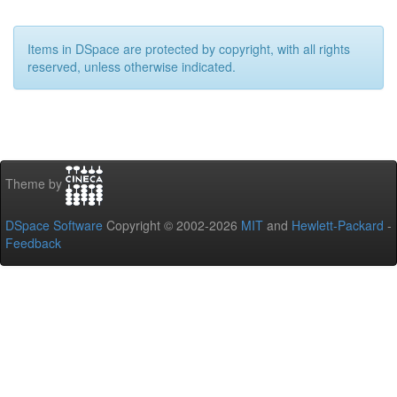
Items in DSpace are protected by copyright, with all rights
reserved, unless otherwise indicated.
Theme by
DSpace Software
Copyright © 2002-2026
MIT
and
Hewlett-Packard
-
Feedback