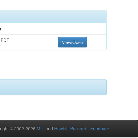
t
 PDF
View/Open
right © 2002-2026
MIT
and
Hewlett-Packard
-
Feedback