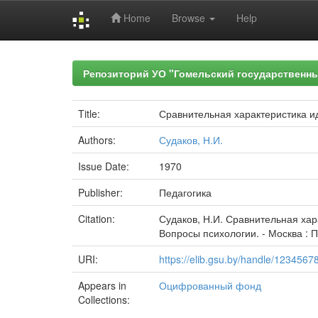
Home
Browse
Help
Skip
navigation
Репозиторий УО "Гомельский государственн
Title:
Сравнительная характеристика и
Authors:
Судаков, Н.И.
Issue Date:
1970
Publisher:
Педагогика
Citation:
Судаков, Н.И. Сравнительная хар
Вопросы психологии. - Москва : Пе
URI:
https://elib.gsu.by/handle/123456
Appears in
Оцифрованный фонд
Collections: