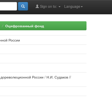
Sign on to:
Language
Оцифрованный фонд
нной России
дореволюционной России / Н.И. Судаков //