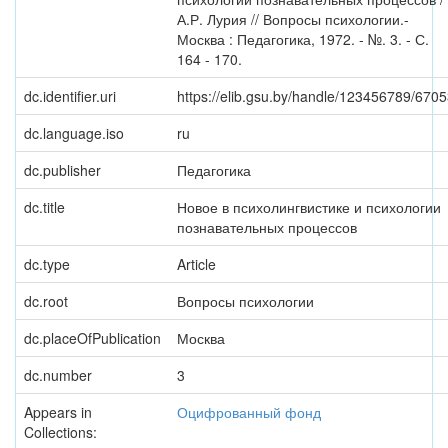
А.Р. Лурия // Вопросы психологии.-
Москва : Педагогика, 1972. - №. 3. - С.
164 - 170.
dc.identifier.uri
https://elib.gsu.by/handle/123456789/670
dc.language.iso
ru
dc.publisher
Педагогика
dc.title
Новое в психолингвистике и психологии
познавательных процессов
dc.type
Article
dc.root
Вопросы психологии
dc.placeOfPublication
Москва
dc.number
3
Appears in
Оцифрованный фонд
Collections: