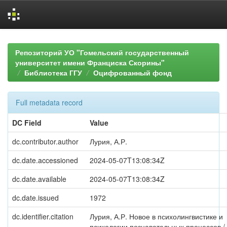
Skip
navigation
Репозиторий УО "Гомельский государственный
университет имени Франциска Скорины"
Библиотека ГГУ
Оцифрованный фонд
Full metadata record
DC Field
Value
dc.contributor.author
Лурия, А.Р.
dc.date.accessioned
2024-05-07T13:08:34Z
dc.date.available
2024-05-07T13:08:34Z
dc.date.issued
1972
dc.identifier.citation
Лурия, А.Р. Новое в психолингвистике и
психологии познавательных процессов /