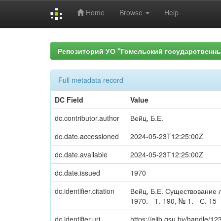
Home
Browse
Help
Skip
navigation
Репозиторий УО "Гомельский государственн
Full metadata record
DC Field
Value
dc.contributor.author
Вейц, Б.Е.
dc.date.accessioned
2024-05-23T12:25:00Z
dc.date.available
2024-05-23T12:25:00Z
dc.date.issued
1970
dc.identifier.citation
Вейц, Б.Е. Существование л
1970. - Т. 190, № 1. - С. 15 -
dc.identifier.uri
https://elib.gsu.by/handle/