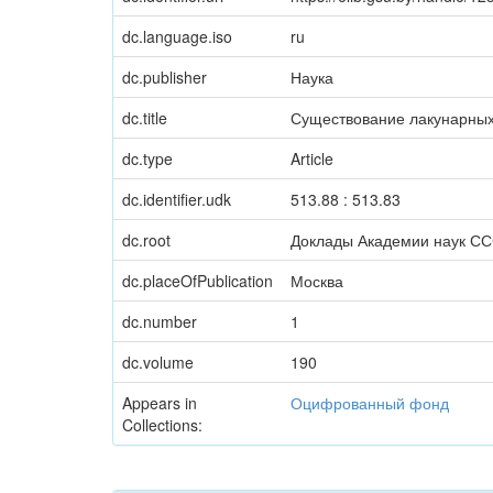
dc.language.iso
ru
dc.publisher
Наука
dc.title
Существование лакунарных
dc.type
Article
dc.identifier.udk
513.88 : 513.83
dc.root
Доклады Академии наук С
dc.placeOfPublication
Москва
dc.number
1
dc.volume
190
Appears in
Оцифрованный фонд
Collections: