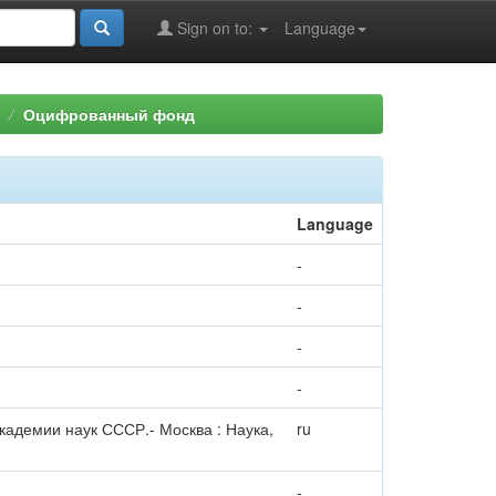
Sign on to:
Language
Оцифрованный фонд
Language
-
-
-
-
Академии наук СССР.- Москва : Наука,
ru
-