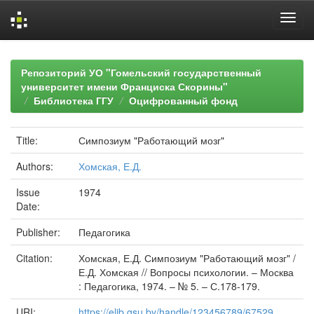
Skip
navigation
Репозиторий УО "Гомельский государственный
университет имени Франциска Скорины"
Библиотека ГГУ
Оцифрованный фонд
Title:
Симпозиум "Работающий мозг"
Authors:
Хомская, Е.Д.
Issue
1974
Date:
Publisher:
Педагогика
Citation:
Хомская, Е.Д. Симпозиум "Работающий мозг" /
Е.Д. Хомская // Вопросы психологии. – Москва
: Педагогика, 1974. – № 5. – С.178-179.
URI:
https://elib.gsu.by/handle/123456789/67529