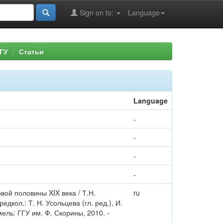
Sign on to:
Language
ГУ
Статьи
Language
-
-
-
-
вой половины XIX века / Т.Н.
ru
едкол.: Т. Н. Усольцева (гл. ред.), И.
мель: ГГУ им. Ф. Скорины, 2010. -