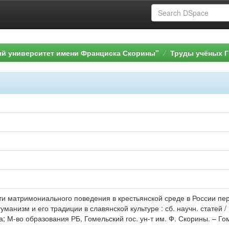
ый университет имени Франциска Скорины"
Труды учёных Г
ти матримониального поведения в крестьянской среде в России пер
уманизм и его традиции в славянской культуре : сб. научн. статей / р
а; М-во образования РБ, Гомельский гос. ун-т им. Ф. Скорины. – Го