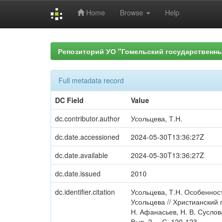
Home
Browse
Help
Skip
navigation
Репозиторий УО "Гомельский государственн
Full metadata record
DC Field
Value
dc.contributor.author
Усольцева, Т.Н.
dc.date.accessioned
2024-05-30T13:36:27Z
dc.date.available
2024-05-30T13:36:27Z
dc.date.issued
2010
dc.identifier.citation
Усольцева, Т.Н. Особеннос
Усольцева // Христианский г
Н. Афанасьев, Н. В. Суслов
Вып. 2. – С. 120-123.