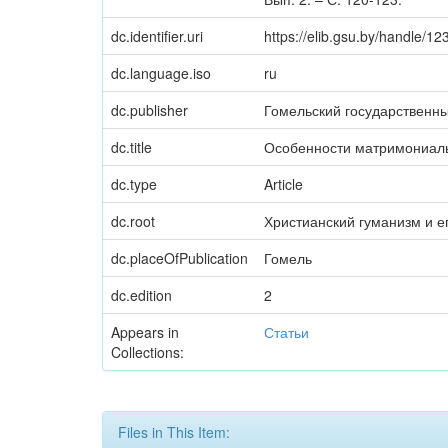
dc.identifier.uri
https://elib.gsu.by/handle/
dc.language.iso
ru
dc.publisher
Гомельский государственн
dc.title
Особенности матримониальн
dc.type
Article
dc.root
Христианский гуманизм и ег
dc.placeOfPublication
Гомель
dc.edition
2
Appears in
Статьи
Collections:
Files in This Item: